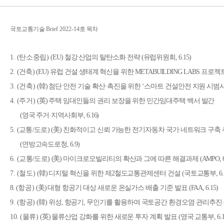
국토교통기술
Brief 2022-14
호 목차
1. (
탄소중립
)
(EU)
철강 산업의 탈탄소화 전략
(
유럽위원회
, 6.15)
2.
(
건축
)
(EU)
유럽 건설 생태계 혁신을 위한
METABUILDING LABS
프로젝
3. (
건축
)
(
韓
)
첨단 안전 기술 확산
·
촉진을 위한
‘
스마트 건설안전 지원 시범
4. (
주거
)
(
英
)
주택 임대인들의 권리 보장을 위한 민간임대주택 백서 발간
(
영국 주거
·
지역사회부
, 6.16)
5.
(
교통
/
도로
)
(
美
)
친화적이고 신뢰 가능한 전기자동차 국가 네트워크 구축
(
연방고속도로청
, 6.9)
6. (
교통
/
도로
)
(
美
)
마이크로모빌리티의 확산과 그에 따른 해결과제
(AMPO, 6
7. (
철도
)
(
韓
)
디지털 혁신을 위한 제
2
철도교통관제센터 건설
(
국토교통부
, 6
8.
(
항공
)
(
美
)
대형 항공기 대상 새로운 온실가스 배출 기준 발표
(FAA, 6.15)
9.
(
항공
)
(
韓
)
위성
,
항공기
,
무인기를 활용하여 국토공간 환경오염 관리추진
10.
(
물류
)
(
英
)
물류산업 강화를 위한 새로운 투자 계획 발표
(
영국 교통부
, 6.