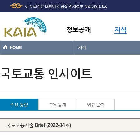
주메뉴
본문바로가기
이 누리집은 대한민국 공식 전자정부 누리집입니다.
바로가기
정보공개
지식
HOME
지식
국토교통 인사이트
주요 동향
주요 통계
이슈 분석
국토교통기술 Brief (2022-14호)