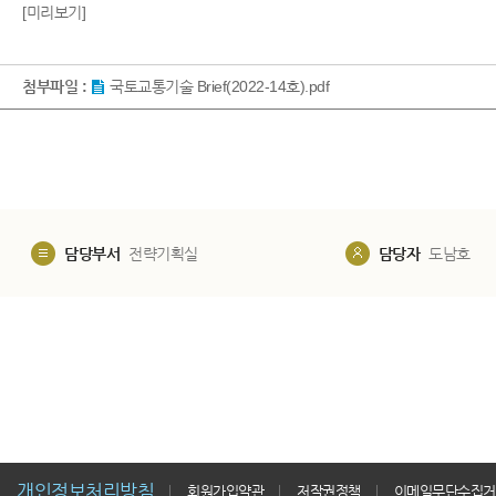
[미리보기]
첨부파일 :
국토교통기술 Brief(2022-14호).pdf
담당부서
전략기획실
담당자
도남호
개인정보처리방침
회원가입약관
저작권정책
이메일무단수집거