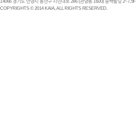
14066 경기도 안양시 동안구 시민대로 286 (관양동 1600) 송백빌딩 2~7,9F / TE
COPYRIGHTS © 2014 KAIA, ALL RIGHTS RESERVED.