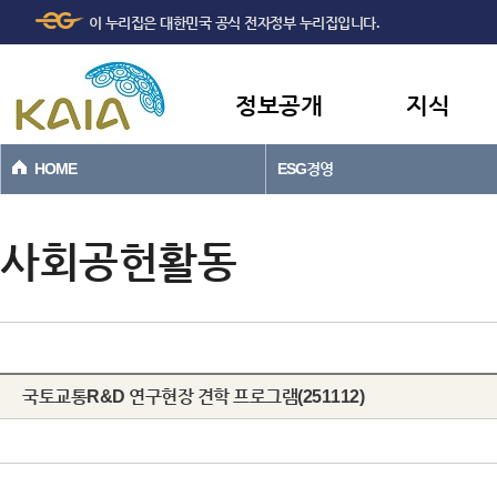
주메뉴
본문바로가기
이 누리집은 대한민국 공식 전자정부 누리집입니다.
바로가기
정보공개
지식
HOME
ESG경영
사회공헌활동
국토교통R&D 연구현장 견학 프로그램(251112)