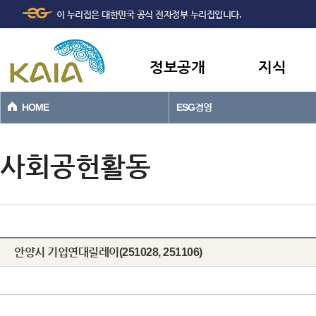
주메뉴
본문바로가기
이 누리집은 대한민국 공식 전자정부 누리집입니다.
바로가기
정보공개
지식
HOME
ESG경영
사회공헌활동
안양시 기업연대릴레이(251028, 251106)