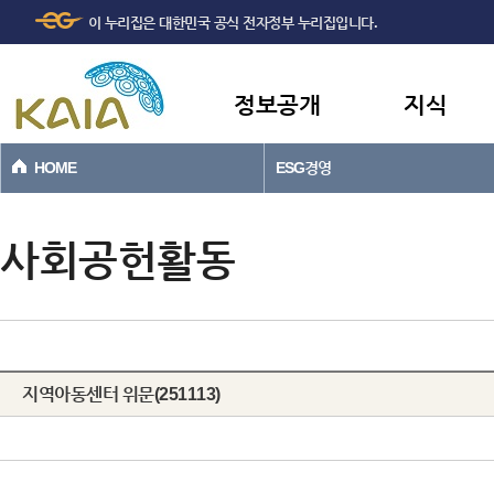
주메뉴
본문바로가기
이 누리집은 대한민국 공식 전자정부 누리집입니다.
바로가기
정보공개
지식
HOME
ESG경영
사회공헌활동
지역아동센터 위문(251113)