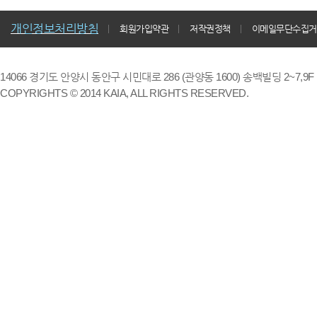
개인정보처리방침
회원가입약관
저작권정책
이메일무단수집거
14066 경기도 안양시 동안구 시민대로 286 (관양동 1600) 송백빌딩 2~7,9F / TE
COPYRIGHTS © 2014 KAIA, ALL RIGHTS RESERVED.