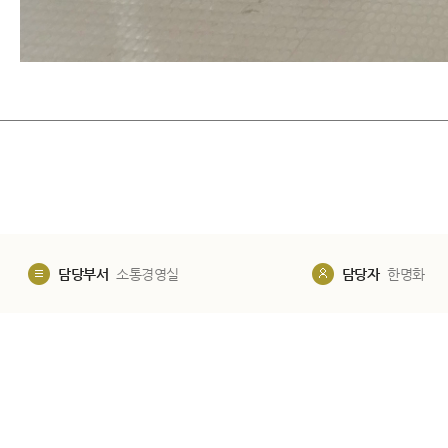
​
담당부서
소통경영실
담당자
한명화