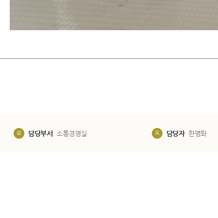
​
담당부서
소통경영실
담당자
한명화