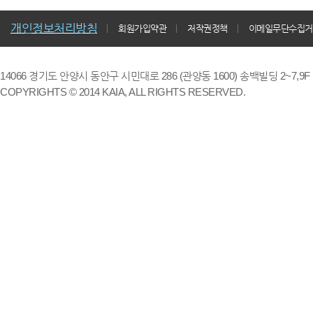
개인정보처리방침
회원가입약관
저작권정책
이메일무단수집거
14066 경기도 안양시 동안구 시민대로 286 (관양동 1600) 송백빌딩 2~7,9F / TE
COPYRIGHTS © 2014 KAIA, ALL RIGHTS RESERVED.