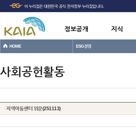
주메뉴
본문바로가기
이 누리집은 대한민국 공식 전자정부 누리집입니다.
바로가기
정보공개
지식
HOME
ESG경영
사회공헌활동
지역아동센터 위문(251113)