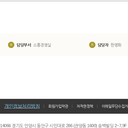
담당부서
소통경영실
담당자
한명화
개인정보처리방침
회원가입약관
저작권정책
이메일무단수집거
14066 경기도 안양시 동안구 시민대로 286 (관양동 1600) 송백빌딩 2~7,9F / TE