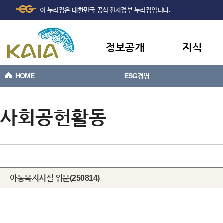
주메뉴
본문바로가기
이 누리집은 대한민국 공식 전자정부 누리집입니다.
바로가기
정보공개
지식
HOME
ESG경영
사회공헌활동
아동복지시설 위문(250814)