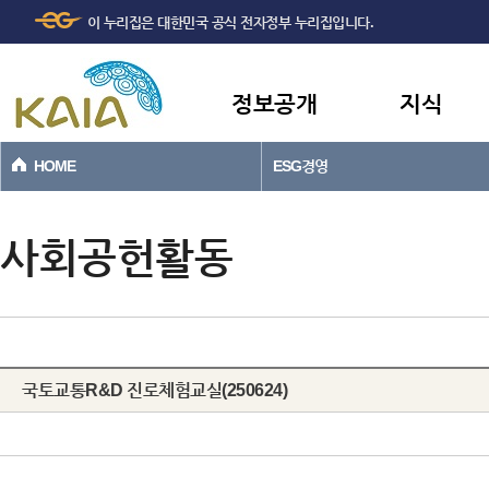
주메뉴
본문바로가기
이 누리집은 대한민국 공식 전자정부 누리집입니다.
바로가기
정보공개
지식
HOME
ESG경영
사회공헌활동
국토교통R&D 진로체험교실(250624)