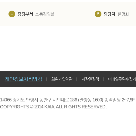
담당부서
소통경영실
담당자
한명화
개인정보처리방침
회원가입약관
저작권정책
이메일무단수집거
14066 경기도 안양시 동안구 시민대로 286 (관양동 1600) 송백빌딩 2~7,9F / TE
COPYRIGHTS © 2014 KAIA, ALL RIGHTS RESERVED.