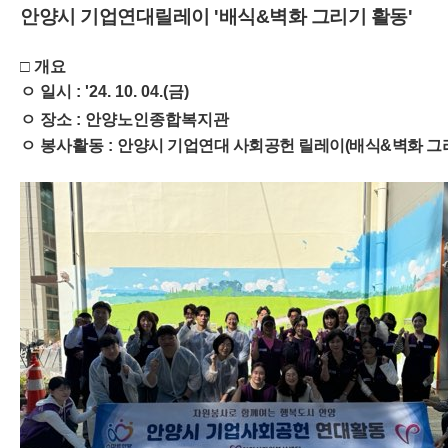
안양시 기업연대릴레이
'배식&벽화 그리기 활동'
□
​개요
ㅇ 일시 : '24. 10. 04.(금)
ㅇ 장소 : 안양노인종합복지관
ㅇ 봉사활동 :
안양시 기업연대 사회공헌 릴레이(배식&벽화 그리