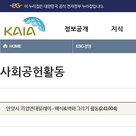
주메뉴
본문바로가기
이 누리집은 대한민국 공식 전자정부 누리집입니다.
바로가기
정보공개
지식
HOME
ESG경영
사회공헌활동
안양시 기업연대릴레이 - 배식&벽화그리기 활동(241004)