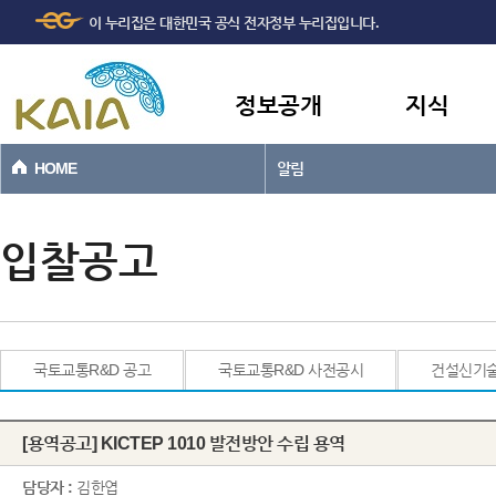
주메뉴
본문바로가기
이 누리집은 대한민국 공식 전자정부 누리집입니다.
바로가기
정보공개
지식
HOME
알림
입찰공고
국토교통R&D 공고
국토교통R&D 사전공시
건설신기
[용역공고] KICTEP 1010 발전방안 수립 용역
담당자 :
김한엽