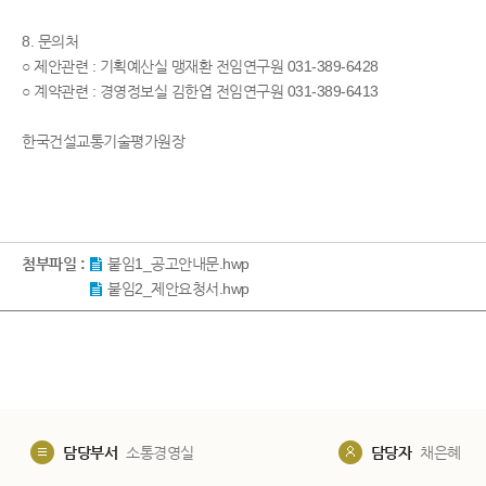
8. 문의처
○ 제안관련 : 기획예산실 맹재환 전임연구원 031-389-6428
○ 계약관련 : 경영정보실 김한엽 전임연구원 031-389-6413
한국건설교통기술평가원장
첨부파일 :
붙임1_공고안내문.hwp
붙임2_제안요청서.hwp
담당부서
소통경영실
담당자
채은혜