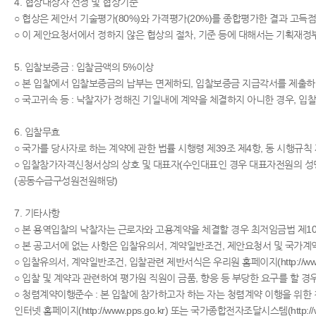
4. 협상대상자 선정 및 협상기준
○ 협상은 제안서 기술평가(80%)와 가격평가(20%)를 종합평가한 결과 고
5. 입찰보증금 : 입찰금액의 5%이상
○ 본 입찰에서 입찰보증금의 납부는 면제하되, 입찰보증금 지급각서를 제출하
○ 국고귀속 등 : 낙찰자가 정해진 기일내에 계약을 체결하지 아니한 경우, 
6. 입찰무효
○ 국가를 당사자로 하는 계약에 관한 법률 시행령 제39조 제4항, 동 시행규
○ 입찰참가자격신청서상의 상호 및 대표자(수인대표인 경우 대표자전원의 성
(공동수급구성원전원해당)
7. 기타사항
○ 본 용역입찰의 낙찰자는 근로자와 고용계약을 체결할 경우 최저임금법 제1
○ 본 공고서에 없는 사항은 입찰유의서, 계약일반조건, 제안요청서 및 국가
○ 입찰유의서, 계약일반조건, 입찰관련 제반서식은 우리원 홈페이지(http://www.ki
○ 입찰 및 계약과 관련하여 평가원 직원이 금품, 향응 등 부당한 요구를 할 
○ 청렴계약이행준수 : 본 입찰에 참가하고자 하는 자는 청렴계약 이행을 위
인터넷 홈페이지(http://www.pps.go.kr) 또는 국가종합전자조달시스템(http://