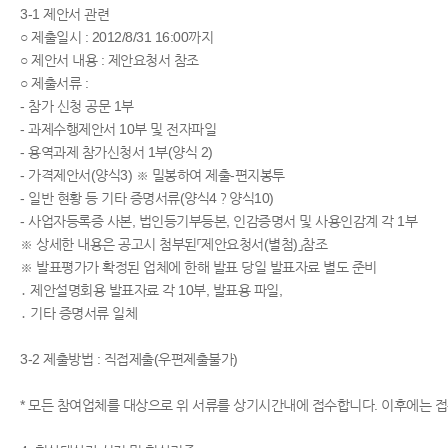
3-1 제안서 관련
○ 제출일시 : 2012/8/31 16:00까지
○ 제안서 내용 : 제안요청서 참조
○ 제출서류 :
- 참가 신청 공문 1부
- 과제수행제안서 10부 및 전자파일
- 용역과제 참가신청서 1부(양식 2)
- 가격제안서(양식3) ※ 밀봉하여 제출-편지봉투
- 일반 현황 등 기타 증명서류(양식4？양식10)
- 사업자등록증 사본, 법인등기부등본, 인감증명서 및 사용인감계 각 1부
※ 상세한 내용은 공고시 첨부된「제안요청서(별첨)」참조
※ 발표평가가 확정된 업체에 한해 발표 당일 발표자료 별도 준비
․ 제안설명회용 발표자료 각 10부, 발표용 파일,
․ 기타 증명서류 일체
3-2 제출방법 : 직접제출(우편제출불가)
* 모든 참여업체를 대상으로 위 서류를 상기시간내에 접수합니다. 이후에는