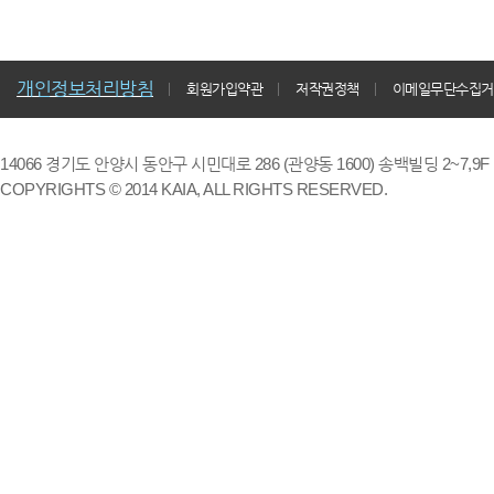
개인정보처리방침
회원가입약관
저작권정책
이메일무단수집거
14066 경기도 안양시 동안구 시민대로 286 (관양동 1600) 송백빌딩 2~7,9F / TE
COPYRIGHTS © 2014 KAIA, ALL RIGHTS RESERVED.