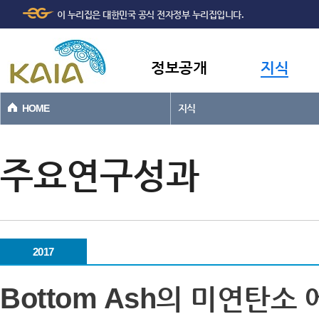
주메뉴
본문바로가기
이 누리집은 대한민국 공식 전자정부 누리집입니다.
바로가기
정보공개
지식
HOME
지식
주요연구성과
2017
Bottom Ash의 미연탄