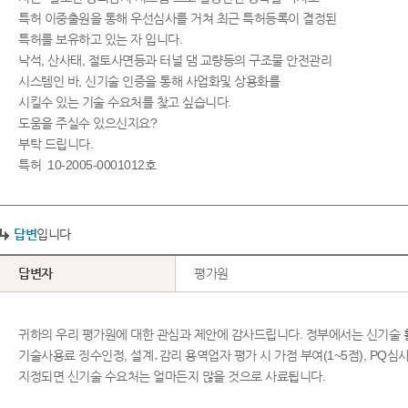
특허 이중출원을 통해 우선심사를 거쳐 최근 특허등록이 결정된
특허를 보유하고 있는 자 입니다.
낙석, 산사태, 절토사면등과 터널 댐 교량등의 구조물 안전관리
시스템인 바, 신기술 인증을 통해 사업화및 상용화를
시킬수 있는 기술 수요처를 찾고 싶습니다.
도움을 주실수 있으신지요?
부탁 드립니다.
특허 10-2005-0001012호
답변
입니다
답변자
평가원
귀하의 우리 평가원에 대한 관심과 제안에 감사드립니다. 정부에서는 신기술 활용 촉진을 위해 공공기관에서의 신기술 우선사용, 공공기관 발주 건설공사에 설계반영 의무화, 발주청의 시험시공 의무화, 신기술개발자의
기술사용료 징수인정, 설계․감리 용역업자 평가 시 가점 부여(1~5점), PQ
지정되면 신기술 수요처는 얼마든지 많을 것으로 사료됩니다.