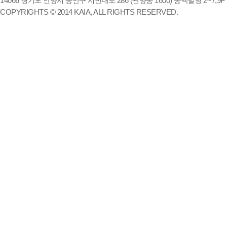
14066 경기도 안양시 동안구 시민대로 286 (관양동 1600) 송백빌딩 2~7,9F / TE
COPYRIGHTS © 2014 KAIA, ALL RIGHTS RESERVED.