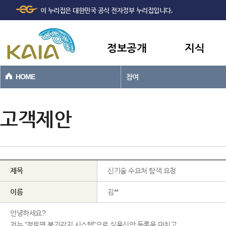
주메뉴
본문바로가기
이 누리집은 대한민국 공식 전자정부 누리집입니다.
바로가기
정보공개
지식
HOME
참여
고객제안
제목
신기술 수요처 탐색 요청
이름
김**
안녕하세요?
저는 "절토면 붕괴감지 시스템"으로 실용신안 등록을 마치고