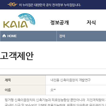
주메뉴
본문바로가기
이 누리집은 대한민국 공식 전자정부 누리집입니다.
바로가기
정보공개
지식
HOME
참여
고객제안
제목
내진용 신축이음장치 개발연구
이름
오**
핑거형 신축이음장치의 신축기능과 피로성능향상 뿐만아니라 지진격릭량의 지
국내외 신규 및 보수보강 교량에 적용가능하며, 제품의 단순화로 유지관리가