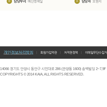
담당부서
예산정책실
담당자
오현지
개인정보처리방침
회원가입약관
저작권정책
이메일무단수집거
14066 경기도 안양시 동안구 시민대로 286 (관양동 1600) 송백빌딩 2~7,9F / TE
COPYRIGHTS © 2014 KAIA, ALL RIGHTS RESERVED.