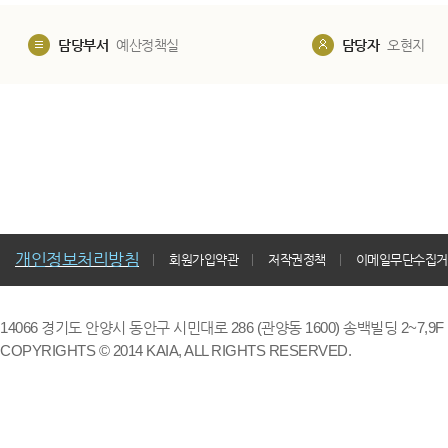
담당부서
예산정책실
담당자
오현지
개인정보처리방침
회원가입약관
저작권정책
이메일무단수집거
14066 경기도 안양시 동안구 시민대로 286 (관양동 1600) 송백빌딩 2~7,9F / TE
COPYRIGHTS © 2014 KAIA, ALL RIGHTS RESERVED.