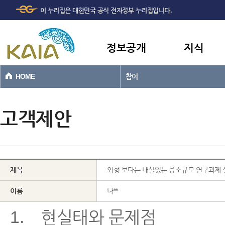
주메뉴
본문바로가기
이 누리집은 대한민국 공식 전자정부 누리집입니다.
바로가기
정보공개
지식
HOME
참여
고객제안
제목
외형 보다는 내실있는 중소규모 연구과제 설
이름
나**
1. 현실태와 문제점