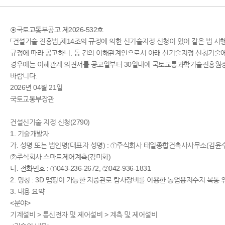
◉국토교통부공고 제2026-532호
「건설기술 진흥법」제14조의 규정에 의한 신기술지정 신청이 있어 같은 법 시
규정에 따라 공고하니, 동 건의 이해관계인으로서 아래 신기술지정 신청기술에
경우에는 이해관계 의견서를 공고일부터 30일내에 국토교통과학기술진흥원
바랍니다.
2026년 04월 21일
국토교통부장관
건설신기술 지정 신청(2790)
1. 기술개발자
가. 성명 또는 법인명(대표자 성명) : ①주식회사 태일종합건축사사무소(김윤수
②주식회사 스마트제어계측(김미화)
나. 전화번호 : ①043-236-2672, ②042-936-1831
2. 명칭 : 3D 맵핑이 가능한 지중관로 탐사장비를 이용한 농업용저수지 복통 
3. 내용 요약
<분야>
기계설비 > 통신전자 및 제어설비 > 계측 및 제어설비