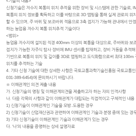
<기술의 내용>
신청기술은 저수지 복통의 위치 추적을 위한 장비 및 시스템에 관한 기술로, I
복통의 위치 정보를 획득하고 이를 바탕으로 3D 맵핑을 통해 실제 관로의 위
할 수 있으며, 주 바퀴 및 보조바퀴 적용으로 3축 접지가 가능해 관내에서 안
하는 농업용 저수지 복통 위치추적 기술이다
<범위>
농업용 저수지에 설치된 직경 400mm 이상의 복통을 대상으로, 주바퀴와 보
접지가 가능한 자주식 탐사 장비에 IMU 센서를 탑재하고, 장비 거동을 추적
기반으로 복통의 위치 및 길이를 3D로 맵핑하고 도식화함으로써 최대 100m
위치를 추적하는 기술
4. 기타 신청 기술에 대한 상세한 사항은 국토교통과학기술진흥원 국토교통인
031-389-6454)에 문의하시기 바랍니다.
※ 이해관계인 의견 제출 내용
가. 신청기술의 명칭 및 이해관계의견을 제출하고자 하는 자의 인적사항
나. 다음 각목의 사항과 같이 이해관계가 대립되는 직접적이고 구체적인 내용
1) 신청기술이 이해관계인 기술을 모방․도용한 경우
2) 신청기술이 산업재산권과 관련하여 이해관계인 기술과 분쟁 중에 있는 경
3) 기타 신청기술이 이해관계인 기술과 이해관계가 있는 경우
다. ‘나’의 내용을 증명하는 상세 설명자료​