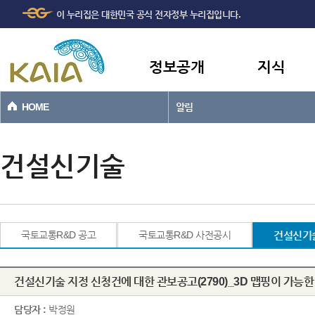
주메뉴
본문바로가기
이 누리집은 대한민국 공식 전자정부 누리집입니다.
바로가기
정보공개
지식
HOME
알림
건설신기술
국토교통R&D 공고
국토교통R&D 사전공시
건설신기
건설신기술 지정 신청건에 대한 관보공고(2790)_3D 맵핑이 가능한
담당자 :
박정원