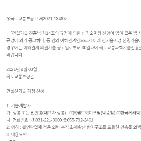
◉국토교통부공고 제2021-1346호
「건설기술 진흥법」제14조의 규정에 의한 신기술지정 신청이 있어 같은 법 
규정에 의거 공고하니, 동 건의 이해관계인으로서 아래 신기술지정 신청기술에
경우에는 이해관계 의견서를 공고일로부터 30일내에 국토교통과학기술진흥
바랍니다.
2021년 9월 03일
국토교통부장관
건설신기술 지정 신청
1. 기술개발자
가. 성명 또는 법인명(대표자 성명) : ①㈜월드와이즈월(박종철) ②한국세라
나. 전화번호 : ①031-221-3000 ②055-792-2401
2. 명칭 : 불연단열재 적용 외벽 수직 화재확산 방지구조를 포함한 건축물 외
3. 내용요약