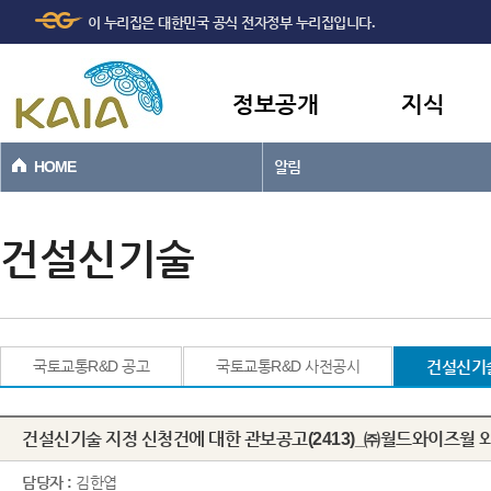
주메뉴
본문바로가기
이 누리집은 대한민국 공식 전자정부 누리집입니다.
바로가기
정보공개
지식
HOME
알림
건설신기술
국토교통R&D 공고
국토교통R&D 사전공시
건설신기
건설신기술 지정 신청건에 대한 관보공고(2413)_㈜월드와이즈월 외
담당자 :
김한엽