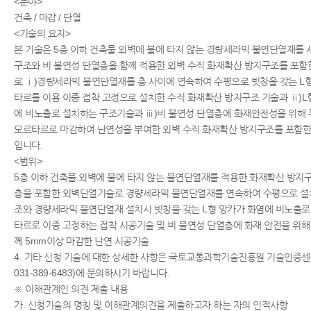
<분야>
건축 / 마감 / 단열
<기술의 요지>
본 기술은 5층 이하 건축물 외벽에 불에 타지 않는 경량세라믹 불연단열재를
구조와 비 불연성 단열층을 함께 적용한 외벽 수직 화재확산 방지구조를 포함
로 ⅰ)경량세라믹 불연단열재를 층 사이에 연속하여 수평으로 빗창을 갖는 L형
타르를 이용 이중 접착 고정으로 설치한 수직 화재확산 방지구조 기술과 ⅱ)L
에 비노출로 설치하는 구조기술과 ⅲ)비 불연성 단열층에 화재안전성을 위해 
모르타르로 마감하여 난연성을 부여한 외벽 수직 화재확산 방지구조를 포함한
입니다.
<범위>
5층 이하 건축물 외벽에 불에 타지 않는 불연단열재를 적용한 화재확산 방지
층을 포함한 외벽단열기술로 경량세라믹 불연단열재를 연속하여 수평으로 설
조와 경량세라믹 불연단열재 설치시 빗창을 갖는 L형 앙카가 화염에 비노출로
타르로 이중 고정하는 접착 시공기술 및 비 불연성 단열층에 화재 안전을 위해
께 5mm이상 마감한 난연 시공기술
4. 기타 신청 기술에 대한 상세한 사항은 국토교통과학기술진흥원 기술인증센터
031-389-6483)에 문의하시기 바랍니다.
※ 이해관계인 의견 제출 내용
가. 신청기술의 명칭 및 이해관계의견을 제출하고자 하는 자의 인적사항