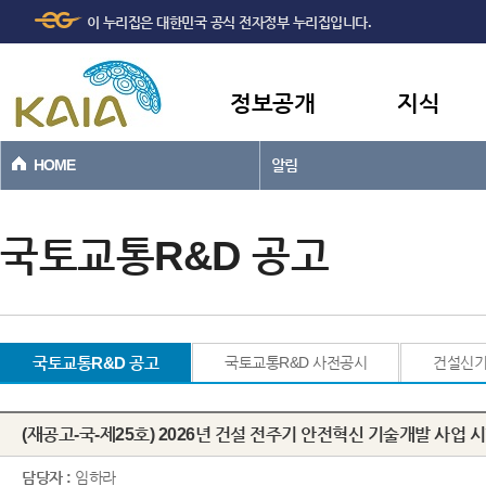
주메뉴
본문바로가기
이 누리집은 대한민국 공식 전자정부 누리집입니다.
바로가기
정보공개
지식
HOME
알림
국토교통R&D 공고
국토교통R&D 공고
국토교통R&D 사전공시
건설신
(재공고-국-제25호) 2026년 건설 전주기 안전혁신 기술개발 사업 
담당자 :
임하라