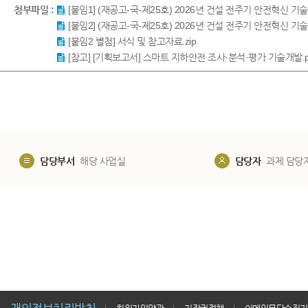
첨부파일 :
[붙임1] (재공고-국-제25호) 2026년 건설 전주기 안전혁신 기
[붙임2] (재공고-국-제25호) 2026년 건설 전주기 안전혁신 기
[붙임2 별첨] 서식 및 참고자료.zip
[참고] [기획보고서] 스마트 지하안전 조사·분석·평가 기술개발.p
담당부서
해당 사업실
담당자
과제 담당