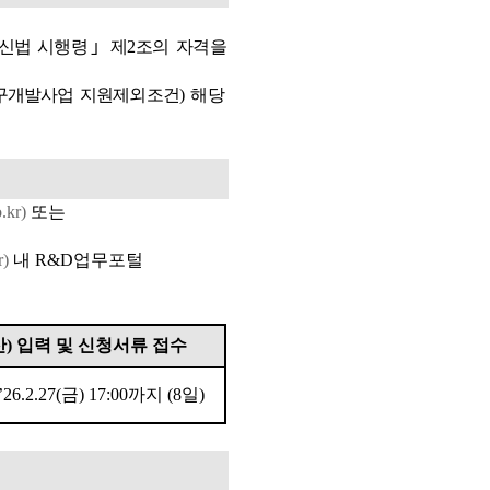
신법 시행령
｣
제
2
조의 자격을
구개발사업 지원제외조건
)
해당
o.kr)
또는
r)
내
R&D
업무포털
산
)
입력 및 신청서류 접수
’26.2.27(
금
) 17:00
까지
(8
일
)