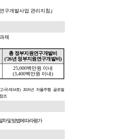
 연구개발사업 관리지침
｣
 과제
총 정부지원연구개발비
(’26
년 정부지원연구개발비
)
25,000
백만원 이내
(3,400
백만원 이내
)
고
-
국
-
제
14
호
) 2026
년 자율주행 글로벌
참조
절차 및 방법에 따라 평가