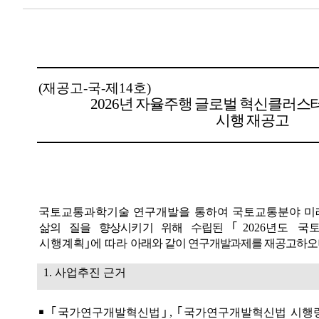
(
재공고
-
국
-
제
14
호
)
2026
년 자율주행 글로벌 혁신클러스
시행 재공고
국토교통과학기술 연구개발을 통하여 국토교통분야 미
삶의 질을 향상시키기 위해 수립된
｢
2026
년도 국
시행계획
｣
에 따라
아래와 같이 연구개발과제를 재공고하오니
1.
사업추진 근거
￭ ｢
국가연구개발혁신법
｣
,
｢
국가연구개발혁신법 시행