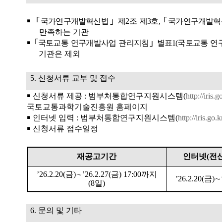
￭
｢
국가연구개발혁신법
｣
제
2
조 제
3
호
,
｢
국가연구개발혁
만족하는 기관
￭
｢
국토교통 연구개발사업 관리지침
｣
별표
1(
국토교통 연
기관은 제외
5.
신청서류 교부 및 접수
￭
신청서류 제공
:
범부처통합연구지원시스템
(
http://iris.g
국토교통과학기술진흥원 홈페이지
￭
인터넷 입력
:
범부처통합연구지원시스템
(
http://iris.go.k
￭
신청서류 접수일정
재공고기간
인터넷
(
전
’26.2.20(
금
)
∼
’26.2.27(
금
) 17:00
까지
’26.2.20(
금
)
∼
(8
일
)
6.
문의 및 기타