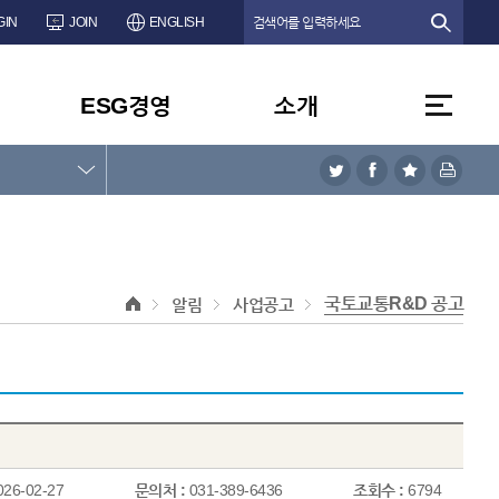
GIN
JOIN
ENGLISH
ESG경영
소개
국토교통R&D 공고
알림
사업공고
026-02-27
문의처 :
031-389-6436
조회수 :
6794