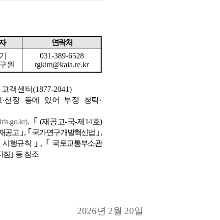
자
연락처
기
031-389-6528
구원
tgkim@kaia.re.kr
 고객센터
(1877-2041)
고
·
선정 등에 있어 부정 청탁
·
/iris.go.kr),
｢
(
재공고
-
국
-
제
14
호
)
 재공고
｣
,
｢
국가연구
개발혁신법
｣
,
 시행규칙
｣
,
｢
국토
교통부소관
지침
｣
등 참조
2026
년
2
월
20
일