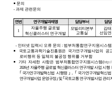
￭
문의
-
과제 관련문의
연번
연구개발과제명
담당부서
담당
자율주행 글로벌
모빌리티본부
김태
1
교통실
선임연
혁신클러스터 연구개발
-
인터넷 입력시 오류 문의
:
범부처통합연구지원시스템
￭
국토교통과학기술진흥원은 국가연구개발사업의 공
로비행위 등 일체의 불공정 행위를 거부함
￭
기타 자세한 사항은 범부처통합연구지원시스템
(
http:/
2026
년 자율주행 글로벌 혁신클러스터 연구개발 사업
시행
｢
국가
연구개발혁신법 시행령
｣
,
｢
국가연구개발
혁신법
연구개발
사업 운영규정
｣
및
｢
국토교통 연구
개발사업 관리