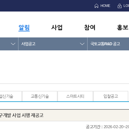
HOME
LO
알림
사업
참여
홍보
사업공고
국토교통R&D 공고
설신기술
교통신기술
스마트시티
입찰공고
연구개발 사업 시행 재공고
공고기간 :
2026-02-20~2