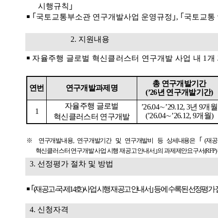
시행규칙
｣
￭ ｢
국토교통부소관 연구개발사업 운영규정
｣
,
｢
국토교통
2.
지원내용
￭
자율주행 글로벌 혁신클러스터 연구개발 사업 내
1
개
총 연구개발기간
연번
연구개발과제명
(’26
년 연구개발기간
)
자율주행 글로벌
’26.04
∼
’29.12, 3
년
9
개월
1
(’26.04
∼
’26.12, 9
개월
)
혁신클러스터 연구개발
※
연구개발내용
,
연구개발기간 및 연구개발비 등 상세내용은
｢
(
재공
혁신클러스터 연구개발 사업 시행 재공고 안내서
｣
의 과제제안요구서
(RFP)
3.
선정평가 절차 및 방법
￭
｢
(
재공고
-
국
-
제
14
호
)
사업 시행 재공고 안내서
｣
등에 수록된 선정평가 
4.
신청자격