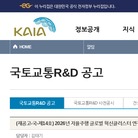
주메뉴
본문바로가기
이 누리집은 대한민국 공식 전자정부 누리집입니다.
바로가기
정보공개
지식
HOME
알림
국토교통R&D 공고
국토교통R&D 공고
국토교통R&D 사전공시
건
(재공고-국-제14호) 2026년 자율주행 글로벌 혁신클러스터 
담당자 :
김태기