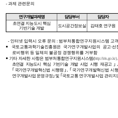
-
과제 관련문의
연구개발과제명
담당부서
담당자
초연결 지능도시 핵심
도시공간정보실
김태호 연구원
기반기술 개발
-
인터넷 입력시 오류 문의
:
범부처통합연구지원시스템 고
￭
국토교통과학기술진흥원은 국가연구개발사업의 공고
·
선
로비행위 등 일체의 불공정 경쟁행위를 거부함
￭
기타 자세한 사항은 범부처통합연구지원시스템
(
http://iris.go.kr),
초연결 지능도시 핵심 기반기술 개발 사업
시행 재공고
｣
｢
국가
연구개발혁신법 시행령
｣
,
｢
국가연구개발
혁신법 시
연구개발
사업 운영규정
｣
및
｢
국토교통 연구
개발사업 관리지