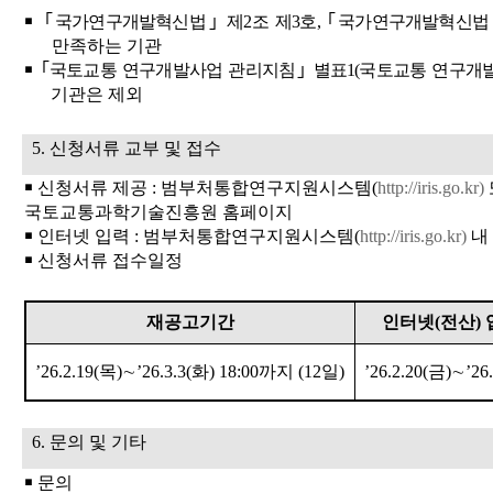
￭
｢
국가연구개발혁신법
｣
제
2
조 제
3
호
,
｢
국가연구개발혁신법
만족하는 기관
￭
｢
국토교통 연구개발사업 관리지침
｣
별표
1(
국토교통 연구개
기관은 제외
5.
신청서류 교부 및 접수
￭
신청서류 제공
:
범부처통합연구지원시스템
(
http://iris.go.kr)
국토교통과학기술진흥원 홈페이지
￭
인터넷 입력
:
범부처통합연구지원시스템
(
http://iris.go.kr)
내
￭
신청서류 접수일정
재공고기간
인터넷
(
전산
)
’26.2.19(
목
)
∼
’26.3.3(
화
) 18:00
까지
(12
일
)
’26.2.20(
금
)
∼
’26
6.
문의 및 기타
￭
문의