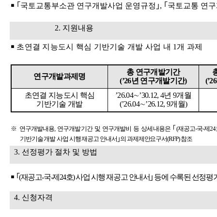
￭ ｢
국토교통부소관 연구개발사업 운영규정
｣
,
｢
국토교통 연구
2.
지원내용
￭
초연결 지능도시 핵심 기반기술 개발 사업 내
1
개 과제
총 연구개발기간
연구개발과제명
(’26
년 연구개발기간
)
(’26
초연결 지능도시 핵심
’26.04
∼
’30.12, 4
년
9
개월
기반기술 개발
(’26.04
∼
’26.12, 9
개월
)
※
연구개발내용
,
연구개발기간 및 연구개발비 등 상세내용은
｢
(
재공고
-
국
-
제
24
기반기술 개발
사업 시행 재공고 안내서
｣
의 과제제안요구서
(RFP)
참조
3.
선정평가 절차 및 방법
￭
｢
(
재공고
-
국
-
제
24
호
)
사업 시행 재공고 안내서
｣
등에 수록된 선정평가
4.
신청자격