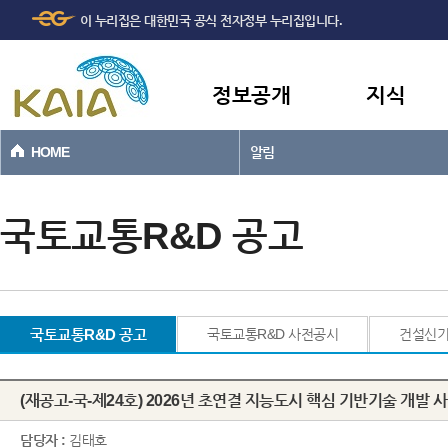
주메뉴
본문바로가기
이 누리집은 대한민국 공식 전자정부 누리집입니다.
바로가기
정보공개
지식
HOME
알림
국토교통R&D 공고
국토교통R&D 공고
국토교통R&D 사전공시
건설신
(재공고-국-제24호) 2026년 초연결 지능도시 핵심 기반기술 개발 
담당자 :
김태호