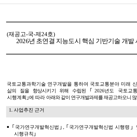
(
재공고
-
국
-
제
24
호
)
2026
년 초연결 지능도시 핵심 기반기술 개발 
국토교통과학기술 연구개발을 통하여 국토교통분야 미래 
삶의 질을 향상시키기 위해 수립된
｢
2026
년도 국토교
시행계획
｣
에 따라
아래와 같이 연구개발과제를 재공고하오니 많
1.
사업추진 근거
￭ ｢
국가연구개발혁신법
｣
,
｢
국가연구개발혁신법 시행령
｣
시행규칙
｣