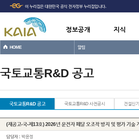
주메뉴
본문바로가기
이 누리집은 대한민국 공식 전자정부 누리집입니다.
바로가기
정보공개
지식
HOME
알림
국토교통R&D 공고
국토교통R&D 공고
국토교통R&D 사전공시
건설신
(재공고-국-제13호) 2026년 운전자 페달 오조작 방지 및 평가 기술
담당자 :
박윤정