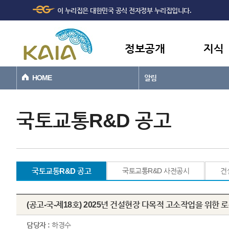
주메뉴
본문바로가기
이 누리집은 대한민국 공식 전자정부 누리집입니다.
바로가기
정보공개
지식
HOME
알림
국토교통R&D 공고
국토교통R&D 공고
국토교통R&D 사전공시
건
(공고-국-제18호) 2025년 건설현장 다목적 고소작업을 위한 
담당자 :
하경수