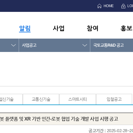
HOME
LO
알림
사업
참여
홍보
사업공고
국토교통R&D 공고
설신기술
교통신기술
스마트시티
입찰공고
로봇 플랫폼 및 XR 기반 인간-로봇 협업 기술 개발 사업 시행 공고
공고기간 :
2025-02-28~2