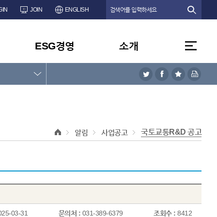
GIN
JOIN
ENGLISH
ESG경영
소개
국토교통R&D 공고
알림
사업공고
025-03-31
문의처 :
031-389-6379
조회수 :
8412