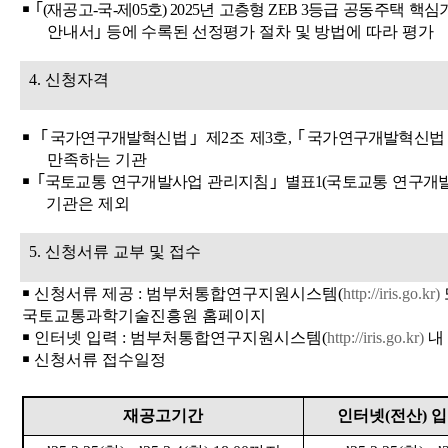
￭
｢
(
재공고
-
국
-
제
05
호
) 2025
년 고층형
ZEB 3
등급 공동주택 핵심
안내서
｣
등에 수록된 선정
평가 절차 및 방법에 따라
평가
4.
신청자격
￭
｢
국가연구개발혁신법
｣
제
2
조 제
3
호
,
｢
국가연구개발혁신법
만족하는 기관
￭
｢
국토교통 연구개발사업 관리지침
｣
별표
1(
국토교통 연구개
기관은 제외
5.
신청서류 교부 및 접수
￭
신청서류 제공
:
범부처통합연구지원시스템
(
http://iris.go.kr)
국토교통과학기술진흥원 홈페이지
￭
인터넷 입력
:
범부처통합연구지원시스템
(
http://iris.go.kr)
내
￭
신청서류 접수일정
재공고기간
인터넷
(
전산
)
입