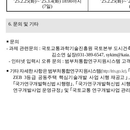
’25.2.25(
화
)
∼
’25.3.4(
화
) 18:00
까지
’25.2.25(
화
)
∼
’
(7
일
)
6.
문의 및 기타
￭
문의
-
과제 관련문의
:
국토교통과학기술진흥원 국토본부 도시건
김소연 실장
(031-389-6547, sykim@kaia.r
-
인터넷 입력시 오류 문의
:
범부처통합연구지원시스템 고
￭
기타 자세한 사항은 범부처통합연구지원시스템
(
http://iris.go.kr),
｢
ZEB 3
등급 공동주택 핵심기술개발 사업
시행 재공고
｣
｢
국가연구개발혁신법 시행령
｣
,
｢
국가연구개발혁신법 시
연구개발사업 운영규정
｣
및
｢
국토교통 연구개발사업 관