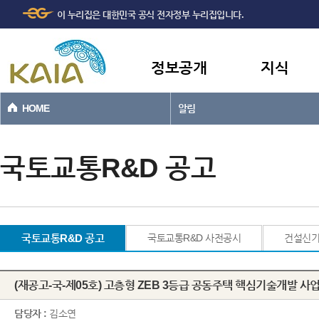
주메뉴
본문바로가기
이 누리집은 대한민국 공식 전자정부 누리집입니다.
바로가기
정보공개
지식
HOME
알림
국토교통R&D 공고
국토교통R&D 공고
국토교통R&D 사전공시
건설신
(재공고-국-제05호) 고층형 ZEB 3등급 공동주택 핵심기술개발 사
담당자 :
김소연