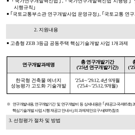
￭ ｢
국가연구개발혁신법
｣
,
｢
국가연구개발혁신법 시행령
｣
시행규칙
｣
￭ ｢
국토교통부소관 연구개발사업 운영규정
｣
,
｢
국토교통 연구
2.
지원내용
￭
고층형
ZEB 3
등급 공동주택 핵심기술개발 사업
1
개 과제
총 연구개발기간
연구개발과제명
(’25
년 연구개발기간
)
(’2
한국형 건축물 에너지
’25.4
∼
’29.12, 4
년
9
개월
성능평가 고도화 기술개발
(’25.4
∼
’25.12, 9
개월
)
※
연구개발내용
,
연구개발기간 및 연구개발비 등 상세내용은
｢
(
재공고
-
국
-
제
05
호
) 2
핵심기술개발 사업 시행 재공고 안내서
｣
의 과제제안요구서
(RFP)
참조
3.
선정평가 절차 및 방법