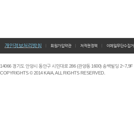
개인정보처리방침
회원가입약관
저작권정책
이메일무단수집거
14066 경기도 안양시 동안구 시민대로 286 (관양동 1600) 송백빌딩 2~7,9F / TE
COPYRIGHTS © 2014 KAIA, ALL RIGHTS RESERVED.