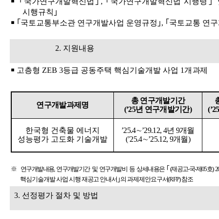
￭ ｢
국가연구개발혁신법
｣
,
｢
국가연구개발혁신법 시행령
｣
시행규칙
｣
￭ ｢
국토교통부소관 연구개발사업 운영규정
｣
,
｢
국토교통 연구
2.
지원내용
￭
고층형
ZEB 3
등급 공동주택 핵심기술개발 사업
1
개 과제
총 연구개발기간
연구개발과제명
(’25
년 연구개발기간
)
(’2
한국형 건축물 에너지
’25.4
∼
’29.12, 4
년
9
개월
성능평가 고도화 기술개발
(’25.4
∼
’25.12, 9
개월
)
※
연구개발내용
,
연구개발기간 및 연구개발비 등 상세내용은
｢
(
재공고
-
국
-
제
05
호
) 2
핵심기술개발 사업 시행 재공고 안내서
｣
의 과제제안요구서
(RFP)
참조
3.
선정평가 절차 및 방법