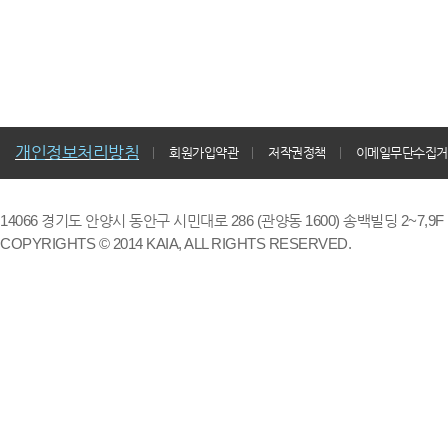
개인정보처리방침
회원가입약관
저작권정책
이메일무단수집거
14066 경기도 안양시 동안구 시민대로 286 (관양동 1600) 송백빌딩 2~7,9F / TE
COPYRIGHTS © 2014 KAIA, ALL RIGHTS RESERVED.