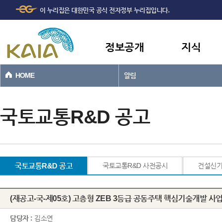
주메뉴
본문바로가기
이 누리집은 대한민국 공식 전자정부 누리집입니다.
바로가기
정보공개
지식
HOME
알림
국토교통R&D 공고
국토교통R&D 공고
국토교통R&D 사전공시
건설신
(재공고-국-제05호) 고층형 ZEB 3등급 공동주택 핵심기술개발 사
담당자 :
김소연