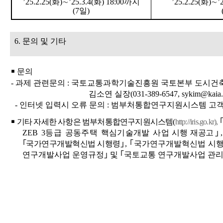
’25.2.25(
화
)
∼
’25.3.4(
화
) 18:00
까지
’25.2.25(
화
)
∼
’
(7
일
)
6.
문의 및 기타
￭
문의
-
과제 관련문의
:
국토교통과학기술진흥원 국토본부 도시건
김소연 실장
(031-389-6547, sykim@kaia.r
-
인터넷 입력시 오류 문의
:
범부처통합연구지원시스템 고
￭
기타 자세한 사항은 범부처통합연구지원시스템
(
http://iris.go.kr),
｢
ZEB 3
등급 공동주택 핵심기술개발 사업
시행 재공고
｣
｢
국가연구개발혁신법 시행령
｣
,
｢
국가연구개발혁신법 시
연구개발사업 운영규정
｣
및
｢
국토교통 연구개발사업 관