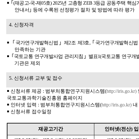
￭
｢
(
재공고
-
국
-
제
05
호
) 2025
년 고층형
ZEB 3
등급 공동주택 핵심
안내서
｣
등에 수록된 선정
평가 절차 및 방법에 따라
평가
4.
신청자격
￭
｢
국가연구개발혁신법
｣
제
2
조 제
3
호
,
｢
국가연구개발혁신법
만족하는 기관
￭
｢
국토교통 연구개발사업 관리지침
｣
별표
1(
국토교통 연구개
기관은 제외
5.
신청서류 교부 및 접수
￭
신청서류 제공
:
범부처통합연구지원시스템
(
http://iris.go.kr)
국토교통과학기술진흥원 홈페이지
￭
인터넷 입력
:
범부처통합연구지원시스템
(
http://iris.go.kr)
내
￭
신청서류 접수일정
재공고기간
인터넷
(
전산
)
입