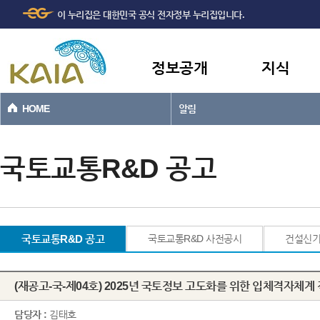
주메뉴
본문바로가기
이 누리집은 대한민국 공식 전자정부 누리집입니다.
바로가기
정보공개
지식
HOME
알림
국토교통R&D 공고
국토교통R&D 공고
국토교통R&D 사전공시
건설신
(재공고-국-제04호) 2025년 국토정보 고도화를 위한 입체격자체계
담당자 :
김태호