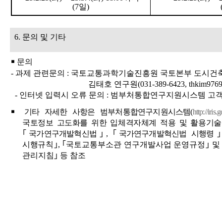
(7
일
)
6.
문의 및 기타
￭
문의
-
과제 관련문의
:
국토교통과학기술진흥원 국토본부 도시건
김태호 연구원
(031-389-6423, thkim9769
-
인터넷 입력시 오류 문의
:
범부처통합연구지원시스템 고
￭
기타 자세한 사항은 범부처통합연구지원시스템
(
http://iris.g
국토정보 고도화를 위한 입체격자체계 적용 및 활용기술
｢
국가연구개발혁신법
｣
,
｢
국가연구개발혁신법 시행령
시행
규칙
｣
,
｢
국토교통부소관 연구개발사업 운영규정
｣
관리지침
｣
등 참조