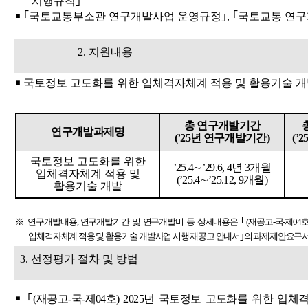
시행규칙
｣
￭ ｢
국토교통부소관 연구개발사업 운영규정
｣
,
｢
국토교통 연구
2.
지원내용
￭
국토정보 고도화를 위한 입체격자체계 적용 및 활용기술 
총 연구개발기간
연구개발과제명
(’25
년 연구개발기간
)
(’2
국토정보 고도화를 위한
’25.4
∼
’29.6, 4
년
3
개월
입체격자체계 적용 및
(’25.4
∼
’25.12, 9
개월
)
활용기술 개발
※
연구개발내용
,
연구개발기간 및 연구개발비 등 상세내용은
｢
(
재공고
-
국
-
제
04
입체격자체계 적용 및 활용기술 개발사업 시행 재공고 안내서
｣
의 과제제안요구
3.
선정평가 절차 및 방법
￭
｢
(
재공고
-
국
-
제
04
호
) 2025
년 국토정보 고도화를 위한 입체