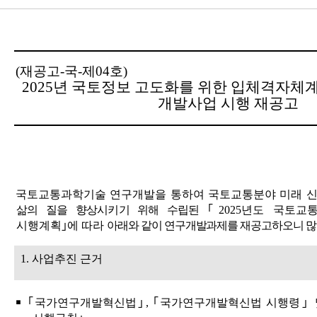
(
재공고
-
국
-
제
04
호
)
2025
년 국토정보 고도화를 위한 입체격자체계
개발사업 시행 재공고
국토교통과학기술 연구개발을 통하여 국토교통분야 미래 
삶의 질을 향상시키기 위해 수립된
｢
2025
년도 국토교
시행계획
｣
에 따라
아래와 같이 연구개발과제를 재공고하오니 많
1.
사업추진 근거
￭ ｢
국가연구개발혁신법
｣
,
｢
국가연구개발혁신법 시행령
｣