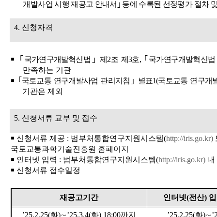
개발사업
시행 재공고 안내서
｣
등에 수록된 선정
평가 절차 
4.
신청자격
￭
｢
국가연구개발혁신법
｣
제
2
조 제
3
호
,
｢
국가연구개발혁신법
만족하는 기관
￭
｢
국토교통 연구개발사업 관리지침
｣
별표
1(
국토교통 연구개
기관은 제외
5.
신청서류 교부 및 접수
￭
신청서류 제공
:
범부처통합연구지원시스템
(
http://iris.go.kr)
국토교통과학기술진흥원 홈페이지
￭
인터넷 입력
:
범부처통합연구지원시스템
(
http://iris.go.kr)
내
￭
신청서류 접수일정
재공고기간
인터넷
(
전산
)
입
’25.2.25(
화
)
∼
’25.3.4(
화
) 18:00
까지
’25.2.25(
화
)
∼
’