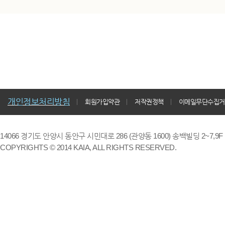
개인정보처리방침
회원가입약관
저작권정책
이메일무단수집거
14066 경기도 안양시 동안구 시민대로 286 (관양동 1600) 송백빌딩 2~7,9F / TE
COPYRIGHTS © 2014 KAIA, ALL RIGHTS RESERVED.