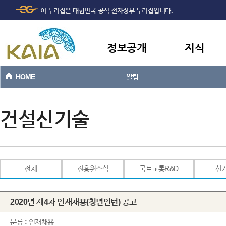
주메뉴
본문바로가기
이 누리집은 대한민국 공식 전자정부 누리집입니다.
바로가기
정보공개
지식
HOME
알림
건설신기술
전체
진흥원소식
국토교통R&D
신
2020년 제4차 인재채용(청년인턴) 공고
분류 :
인재채용