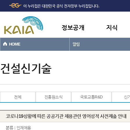
주메뉴
본문바로가기
이 누리집은 대한민국 공식 전자정부 누리집입니다.
바로가기
정보공개
지식
HOME
알림
건설신기술
전체
진흥원소식
국토교통R&D
신
코로나19상황에 따른 공공기관 채용관련 영어성적 사전제출 안내
분류 :
인재채용