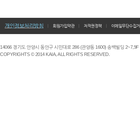
개인정보처리방침
회원가입약관
저작권정책
이메일무단수집거
14066 경기도 안양시 동안구 시민대로 286 (관양동 1600) 송백빌딩 2~7,9F / TE
COPYRIGHTS © 2014 KAIA, ALL RIGHTS RESERVED.