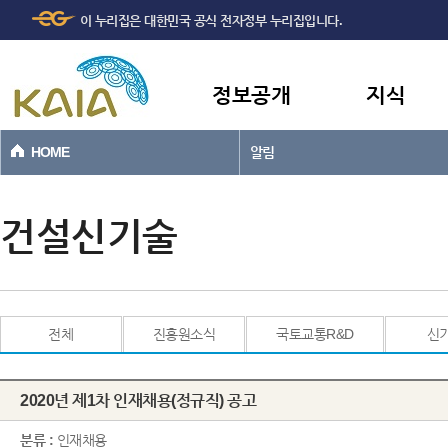
주메뉴
본문바로가기
이 누리집은 대한민국 공식 전자정부 누리집입니다.
바로가기
정보공개
지식
HOME
알림
건설신기술
전체
진흥원소식
국토교통R&D
신
2020년 제1차 인재채용(정규직) 공고
분류 :
인재채용