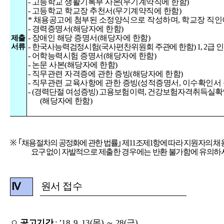
-
고등학교
생활기록부
사본
(
무기계약직에
한함
)
-
고등학교
학교장
추천서
(
무기계약직에
한함
)
*
채용공고에
첨부된
소정양식으로
작성하며
,
학교장
직인
-
경력증명서
(
해당자에
한함
)
-
장애인
해당
증명서
(
해당자에
한함
)
제출
서류
-
한국사능력검정시험
(
국사편찬위원회
주관에
한함
) 1, 2
급
인
-
어학능력시험
증명서
(
해당자에
한함
)
-
논문
사본
(
해당자에
한함
)
-
직무관련
자격증에
관한
증빙
(
해당자에
한함
)
-
직무관련
교육사항에
관한
증빙
(
성적증명서
,
이수확인서
-
(
경력단절
여성증빙
)
고용보험이력
,
건강보험자격취득실확
(
해당자에
한함
)
※
｢
채용절차의
공정화에
관한
법률
｣
제
11
조제
1
항에
따라
지원자의
채
요구
없이
자발적
으로
제출한
경우에는
반환
불가함에
유의하
원서 접수
Ⅳ
ㅇ
공고기간
:
’
18. 9. 13(
목
)
～
28(
금
)