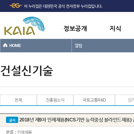
주메뉴
본문바로가기
이 누리집은 대한민국 공식 전자정부 누리집입니다.
바로가기
정보공개
지식
HOME
알림
건설신기술
전체
진흥원소식
국토교통R&D
신
2018년 제9차 인재채용(NCS기반 능력중심 블라인드채용)
공지
분류 :
인재채용