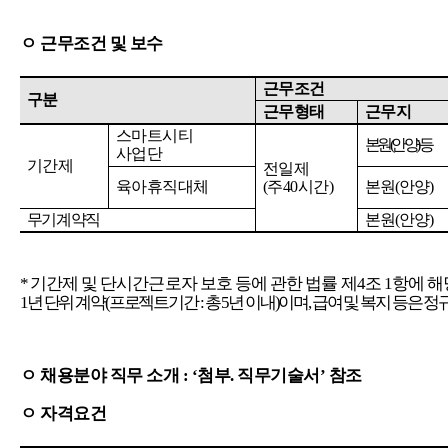
ㅇ
근무조건
및
보수
근무조건
구분
근무형태
근무지
스마트시티
본원
(
안양
)
등
사업단
기간제
전일제
육아휴직대체
(
주
40
시간
)
본원
(
안양
)
무기계약직
본원
(
안양
)
*
기간제
및
단시간근로자
보호
등에
관한
법률
제
4
조
1
항에
해
1
년
단위
계약
(
프로젝트기간
:
총
5
년
이내
)
이며
,
급여
및
복지
등은
정
ㅇ
채용분야
직무
소개
:
‘첨부
.
직무기술서’
참조
ㅇ
자격요건