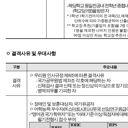
-
해당학교
동일전공내
전학년
종합
(
학교당
1
명
)
을
받은
자
*
3
학년
1
학기전까지의
전
과목
(
단
,
예
단위수에
따라
가중평균하여
산출
(
**
학교장
추천
(
기졸업자
포함
)
을
2
명
1
명을
제외한
나머지
인원은
불합
90
점
이상인
자
)
는
학교장
추천서
ㅇ
결격사유
및
우대사항
구분
주요내용
ㅇ
우리원
인사규정
제
8
조에
따른
결격사유
결격
․
국가공무원법
제
33
조
각
호에
해당하는
자
사유
․
신체검사
결과
신체
또는
정신상의
이상으로
장기요
․
병역의무를
기피한
자
ㅇ
장애인
및
보훈대상자
,
국가유공자
ㅇ
어학능력
우수자
(
※
스마트시티사무국
선임연구원급
-
“영어권
국가
학위자”
또는
“아래
기준
이상
득점자에
대해
필기전형시
점수
부여
TOEIC
TEPS
TOEFL