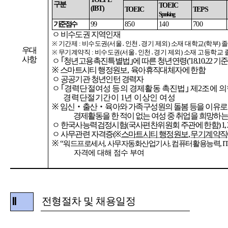
구분
TOEIC
(IBT)
TOEIC
TEPS
Speaking
기준점수
99
850
140
700
ㅇ
비수도권
지역인재
※
기간제
:
비수도권
(
서울
․
인천
․
경기
제외
)
소재
대학교
(
학부
)
졸
우대
※
무기계약직
:
비수도권
(
서울
․
인천
․
경기
제외
)
소재
고등학교
사항
ㅇ
｢
청년고용촉진특별법
｣
에
따른
청년연령
(
’
18.10.22
기준
※
스마트시티
행정원보
,
육아휴직대체자에
한함
ㅇ
공공기관
청년인턴
경력자
ㅇ
｢
경력단절여성
등의
경제활동
촉진법
｣
제
2
조에
의
경력
단절기간이
1
년
이상인
여성
※
임신
‧
출산
‧
육아와
가족구성원의
돌봄
등을
이유로
경제활동을
한
적이
없는
여성
중
취업을
희망하
ㅇ
한국사능력검정시험
(
국사편찬위원회
주관에
한함
) 1,
ㅇ
사무관련
자격증
(
※
스마트시티
행정원보
,
무기계약직
※
“
워드프로세서
,
사무자동화산업기사
,
컴퓨터활용능력
,
I
자격에
대해
점수
부여
전형절차 및 채용일정
Ⅱ