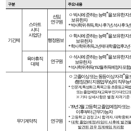
구분
주요내용
*
ㅇ
박사에
준하는
능력
을
보유한
자
선임
보유한자
연구원
스마트
*
박사학위
취득
,
학사
후
7
년
,
석사
후
5
년
시티
*
사업단
ㅇ
학사에
준하는
능력
을
보유한
자
기간제
행정원보
보유한자
*
학사
학위
취득
, 2
년제
대학
졸업후
2
년
*
ㅇ
석사에
준하는
능력
을
보유한
자
육아휴직
연구원
보유한
자
대체
*
석사학위
취득
(
‘
19.2
월
취득예정자
포함
)
*
ㅇ
고졸이상
또는
동등이상
자격
을
(
행정관리
지원업무
)
상의
직무능
*
인문계
,
특성화고
,
특목고
등
초중등교육
또는
졸업예정자
(
교육부
인가
대안고
※
기타
상세사항은
별첨
자격기준
-
’
19
년
2
월
고등학교
졸업예정자
또는
이후부터
근무가능자
*
고등학교
검정고시
합격자
,
대학중퇴
무기계약직
연구원
*
대학
졸업
(
예정
)
자임이
사후에
발견
발견된
경우
징계해임
처리함