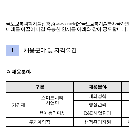
국토교통과학기술진흥
원
(
www.kaia.re.kr
)
은
국토교통기술분야
국가
연
미래를
이끌어
나갈
유능한
인재를
아래와
같이
공모합니다
.
채용분야 및 자격요건
Ⅰ
ㅇ
채용분야
구분
채용분야
대외정책
스마트시티
사업단
행정관리
기간제
육아휴직대체
R&D
사업관리
무기계약직
행정관리지원