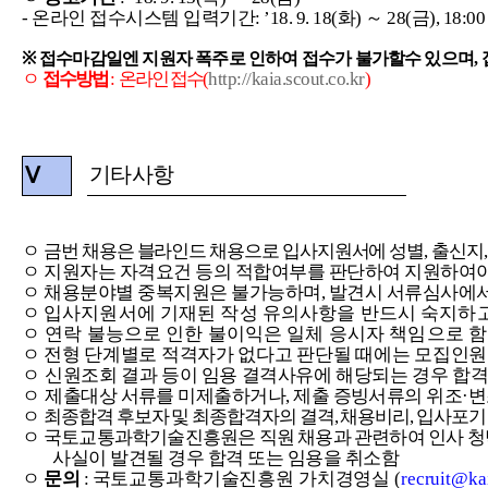
-
온라인
접수시스템
입력기간
:
’
18. 9. 18(
화
)
～
28(
금
), 18:0
※
접수마감일엔
지원자
폭주로
인하여
접수가
불가할수
있으며
,
ㅇ
접수방법
:
온라인
접수
(
http://kaia.scout.co.kr
)
기타사항
Ⅴ
ㅇ
금번
채용은
블라인드
채용으로
입사지원서에
성별
,
출신지
ㅇ
지원자는
자격요건
등의
적합여부를
판단하여
지원하여
ㅇ
채용분야별
중복지원은
불가능하며
,
발견시
서류심사에
ㅇ
입사지원서에
기재된
작성
유의사항을
반드시
숙지하
ㅇ
연락
불능으로
인한
불이익은
일체
응시자
책임으로
함
ㅇ
전형
단계별로
적격자가
없다고
판단될
때에는
모집인원
ㅇ
신원조회
결과
등이
임용
결격사유에
해당되는
경우
합
ㅇ
제출대상
서류를
미제출하거나
,
제출
증빙서류의
위조·
ㅇ
최종합격
후보자
및
최종합격자의
결격
,
채용비리
,
입사포기
ㅇ
국토교통과학기술진흥원은
직원
채용과
관련하여
인사
청
사실이
발견될
경우
합격
또는
임용을
취소함
ㅇ
문의
:
국토교통과학기술진흥원
가치경영실
(
recruit@kai