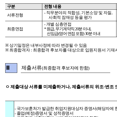
구분
전형
내용
-
직무분야의
적합성
,
기본소양
및
자질
,
서류전형
사회적
잠재성
등을
평가
-
개별
심층면접
최종면접
*
원급
,
무기계약직
20
분
이내
,
선임급
(
영어
면접
포함
) 30
분
이내
※
상기일정은
내부사정에
따라
변경될
수
있음
※
최종합격자
:
최종합격
후보자를
대상으로
입원지원서
기재
제출서류
Ⅲ
(
최종합격 후보자에 한함
)
ㅇ
제출대상
서류를
미제출하거나
,
제출서류의
위조·변조
-
국가보훈처가
발급한
취업지원대상자
증명서
(
해당자에
-
졸업
(
예정
)
증명서
및
성적증명서