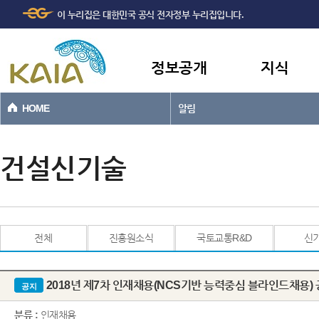
주메뉴
본문바로가기
이 누리집은 대한민국 공식 전자정부 누리집입니다.
바로가기
정보공개
지식
HOME
알림
건설신기술
전체
진흥원소식
국토교통R&D
신
2018년 제7차 인재채용(NCS기반 능력중심 블라인드채용)
공지
분류 :
인재채용