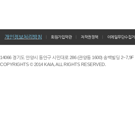
개인정보처리방침
회원가입약관
저작권정책
이메일무단수집거
14066 경기도 안양시 동안구 시민대로 286 (관양동 1600) 송백빌딩 2~7,9F / TE
COPYRIGHTS © 2014 KAIA, ALL RIGHTS RESERVED.