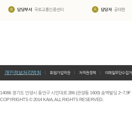
담당부서
국토교통인증센터
담당자
공태현
개인정보처리방침
회원가입약관
저작권정책
이메일무단수집거
14066 경기도 안양시 동안구 시민대로 286 (관양동 1600) 송백빌딩 2~7,9F / TE
COPYRIGHTS © 2014 KAIA, ALL RIGHTS RESERVED.