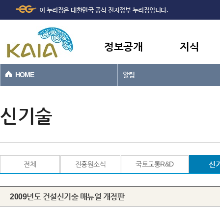
주메뉴
본문바로가기
이 누리집은 대한민국 공식 전자정부 누리집입니다.
바로가기
정보공개
지식
HOME
알림
신기술
전체
진흥원소식
국토교통R&D
신
2009년도 건설신기술 매뉴얼 개정판