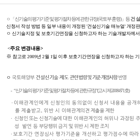
신기술의 평가기준 및 평가절차 등에 관한 규정
(국토부 훈령)
」등
건
ㅇ「
신청서 작성 방법 등 일부 내용이 개정된 '건설신기술 매뉴얼' 개정
ㅇ 신기술지정 및 보호기간연장을 신청하고자 하는 기술개발자께서
<
주요 변경내용>
※
참고로 2009년 2월 1일 이후
보호기간연장을 신청하고자 하는
기
국토해양부
건설신기술 제도
관련 법령 및 기준 개정사항
반영
ㅇ
-
“
신기술의 평가기준 및 평가절차 등에 관한 규정”
(고시 제2008-871호)
·
이해관계인에게 신청인의 동의없이 신청서 내용을 공개
를 제출받고, 위반 시 이해
관계의견 제출을 제한
· 신청인 또는 신청기술에
대한 이해관계인의 허위나 과장된 주
성
발언 등
부당행위 금지 및 위반 시 제한 조치
·
보호기간 연장심사 평가기준을 개선하고 평가점수에 따라