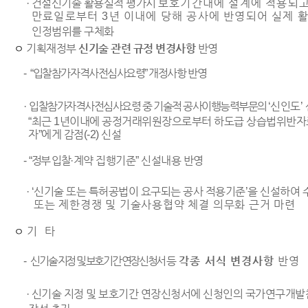
· 건설신기술 활용실적 평가시
보호기간내에 설계에 적용되고
만료일로부터 3년 이내에 당해 공사에 반영되어 실제 
인정범위를 구체화
기획재정부
신기술 관련 규정 변경사항
반영
ㅇ
-
“
입찰참가자격사전심사요령” 개정사항 반영
·
입찰참가자격사전심사요령 중 기술적 공사이행능력부문의 ‘
신인도’
“최근 1년이내에 공정거래위원장으로부터 하도급 상습법위반자로
자”에게 감점(-2) 신설
-
“정부 입찰
·계약 집행기준” 신설내용 반영
· ‘신기술 또는 특허공법이 요구되는 공사 적용기준’을 신설하여
또는 제한경쟁 및
기술사용협약 체결 의무화 근거 마련
기 타
ㅇ
-
신기술 지정 및 보호기간 연장신청서
등
각종 서식 변경사항
반영
·
신기술 지정 및 보호기간 연장신청서에 신청인의 국가연구개발