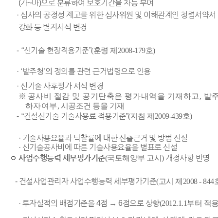
(가~마)으로 분류하여 보호기간을 차등 부여
· 심사의 공정성 제고를 위한 심사위원 및 이해관계인 청렴서약서
강화 등 별지서식 변경
-
“신기술 현장적용기준”
(훈령 제2008-179호)
· ‘발주청’의 정의를 관련 근거법령으로 인용
· 신기술 사후평가 서식 변경
※
공사비 절감 및 공기단축은 평가내역을 기재하고, 
하자여부
, 시공조건 등을 기재
-
“건설신기술 기술사용료 적용기준”
(지침 제2009-439호)
· 기술사용요율과 낙찰률에 대한 산출근거 및 방법 신설
·
신기술공사비에 따른 기술사용요율을 별표로 신설
사업수행능력 세부평가기준
(국토해양부 고시)
개정사항 반영
ㅇ
-
건설사업관리자 사업수행능력 세부평가기준
(
고시 제2008 - 844
· 투자실적의 배점기준을 4점 → 6점으로 상향
(2012.1.1부터 적용