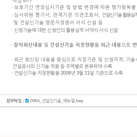
작성 추가
·
보호기간 연장심사기준 및 방법 변경에 따른 평가항목별
·
심사위원 평가서, 관계기관 의견조회서,
건설신기술 활용실
및 건설신기술 영문지정증서 서식 신설 등
· 신청기술에 대한 신청인의 활용실적 서약서 서식 신설
-
질의회신내용
및
건설신기술 지정현황
을
최근 내용
으로
반
·
최근 회신된 내용을 중심으로 지정기준 및 신청자격,
기술
건설공사의 신기술 적용 등 주제별로 분류하여 수록
· 건설신기술 지정현황을 2009년 3월 31일 기준으로 수록
첨부파일 :
0904_건설신기술_매뉴얼.hwp