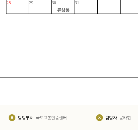
28
29
30
31
류상봉
담당부서
국토교통인증센터
담당자
공태현