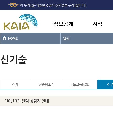
주메뉴
본문바로가기
이 누리집은 대한민국 공식 전자정부 누리집입니다.
바로가기
정보공개
지식
HOME
알림
신기술
전체
진흥원소식
국토교통R&D
신
'10년 3월 전담 상담자 안내