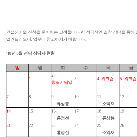
건설신기술 신청을 준비하는 고객들에 대한 적극적인 밀착 상담을 통해
알려드리오니, 업무에 참고하시기 바랍니다.
'10년 3월 전담 상담자 현황
일
월
화
수
목
금
2
1
3
4 워크숍
5 워크숍
창립기념일
7
8
9
10
11
12
류상봉
소익재
14
15
16
17
18
19
홍정선
류상봉
21
22
23
24
25
26
홍정선
소익재