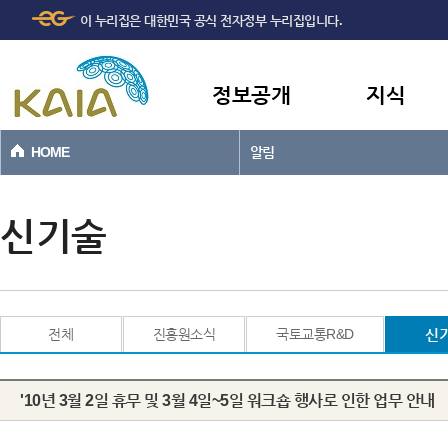
주메뉴
본문바로가기
이 누리집은 대한민국 공식 전자정부 누리집입니다.
바로가기
정보공개
지식
HOME
알림
신기술
전체
진흥원소식
국토교통R&D
신
'10년 3월 2일 휴무 및 3월 4일~5일 워크숍 행사로 인한 업무 안내