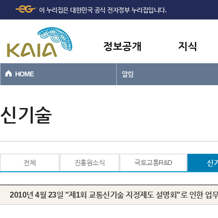
주메뉴
본문바로가기
이 누리집은 대한민국 공식 전자정부 누리집입니다.
바로가기
정보공개
지식
HOME
알림
신기술
전체
진흥원소식
국토교통R&D
신
2010년 4월 23일 "제1회 교통신기술 지정제도 설명회"로 인한 업