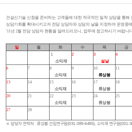
건설신기술 신청을 준비하는 고객들에 대한 적극적인 밀착 상담을 통해
상담기회를 확대시키고자 전담 상담자와 상담의 날을 지정하여 운영중
'11년 2월 전담 상담자 현황을 알려드리오니, 업무에 참고하시기 바랍니다
일
월
화
수
목
금
1
2
3
4
소익재
설날
6
7
8
9
10
11
소익재
류상봉
13
14
15
16
17
18
소익재
류상봉
20
21
22
23
24
25
소익재
류상봉
27
28
※ 담당자 연락처 : 류상봉 선임연구원(031-389-6485), 소익재 연구원(031-38