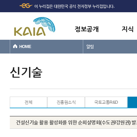
주메뉴
본문바로가기
이 누리집은 대한민국 공식 전자정부 누리집입니다.
바로가기
정보공개
지식
HOME
알림
신기술
전체
진흥원소식
국토교통R&D
건설신기술 활용 활성화를 위한 순회설명회(수도권/강원권) 