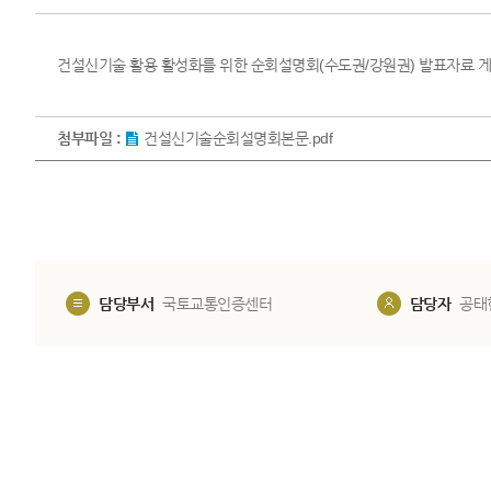
건설신기술 활용 활성화를 위한 순회설명회(수도권/강원권) 발표자료 
첨부파일 :
건설신기술순회설명회본문.pdf
담당부서
국토교통인증센터
담당자
공태