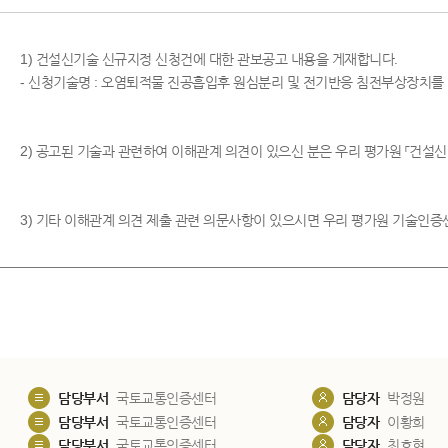
1) 건설신기술 신규지정 신청건에 대한 관보공고 내용을 게재합니다.
- 신청기술명 : 오염퇴적물 진공흡입후 원심분리 및 전기반응 침전부상장치
2) 공고된 기술과 관련하여 이해관계 의견이 있으신 분은 우리 평가원 「
3) 기타 이해관계 의견 제출 관련 의문사항이 있으시면 우리 평가원 기술인증센터로 
담당부서
국토교통인증센터
담당자
박정원
담당부서
국토교통인증센터
담당자
이황희
담당부서
국토교통인증센터
담당자
최호현