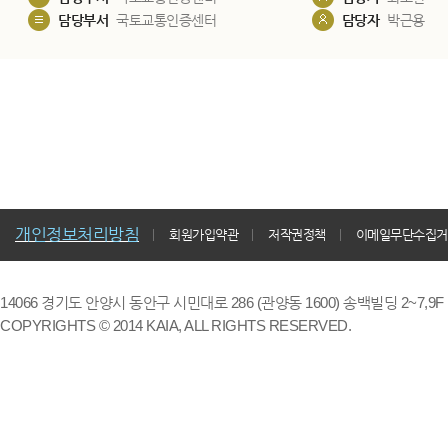
담당부서
국토교통인증센터
담당자
박근용
개인정보처리방침
회원가입약관
저작권정책
이메일무단수집거
14066 경기도 안양시 동안구 시민대로 286 (관양동 1600) 송백빌딩 2~7,9F / TE
COPYRIGHTS © 2014 KAIA, ALL RIGHTS RESERVED.