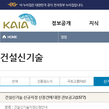
주메뉴
본문바로가기
이 누리집은 대한민국 공식 전자정부 누리집입니다.
바로가기
정보공개
지식
HOME
알림
건설신기술
전체
진흥원소식
국토교통R&D
신
건설신기술 신규지정 신청건에 대한 관보공고(1577)
분류 :
건설신기술지정신청안내