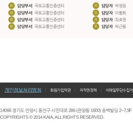
담당부서
국토교통인증센터
담당자
박정원
담당부서
국토교통인증센터
담당자
이황희
담당부서
국토교통인증센터
담당자
최호현
담당부서
국토교통인증센터
담당자
박근용
개인정보처리방침
회원가입약관
저작권정책
이메일무단수집거
14066 경기도 안양시 동안구 시민대로 286 (관양동 1600) 송백빌딩 2~7,9F / TE
COPYRIGHTS © 2014 KAIA, ALL RIGHTS RESERVED.