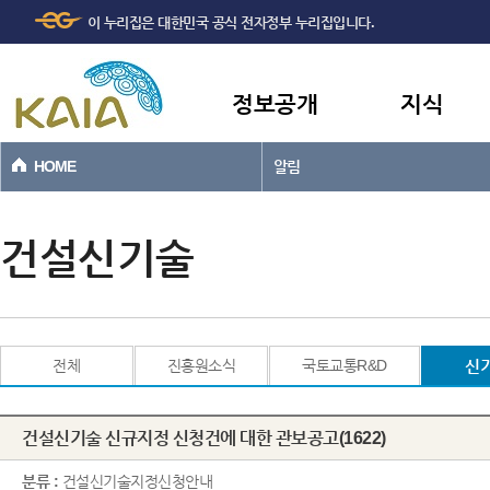
주메뉴
본문바로가기
이 누리집은 대한민국 공식 전자정부 누리집입니다.
바로가기
정보공개
지식
HOME
알림
건설신기술
전체
진흥원소식
국토교통R&D
신
건설신기술 신규지정 신청건에 대한 관보공고(1622)
분류 :
건설신기술지정신청안내