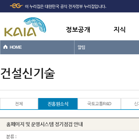
주메뉴
본문바로가기
이 누리집은 대한민국 공식 전자정부 누리집입니다.
바로가기
정보공개
지식
HOME
알림
건설신기술
전체
진흥원소식
국토교통R&D
신
홈페이지 및 운영시스템 정기점검 안내
분류 :