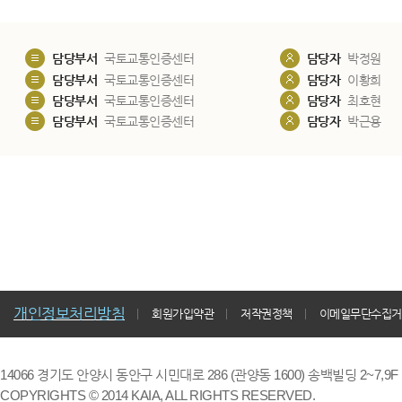
담당부서
국토교통인증센터
담당자
박정원
담당부서
국토교통인증센터
담당자
이황희
담당부서
국토교통인증센터
담당자
최호현
담당부서
국토교통인증센터
담당자
박근용
개인정보처리방침
회원가입약관
저작권정책
이메일무단수집거
14066 경기도 안양시 동안구 시민대로 286 (관양동 1600) 송백빌딩 2~7,9F / TE
COPYRIGHTS © 2014 KAIA, ALL RIGHTS RESERVED.