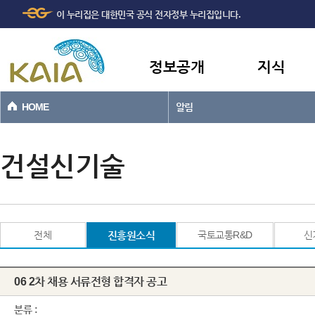
주메뉴
본문바로가기
이 누리집은 대한민국 공식 전자정부 누리집입니다.
바로가기
정보공개
지식
HOME
알림
건설신기술
전체
진흥원소식
국토교통R&D
신
06 2차 채용 서류전형 합격자 공고
분류 :