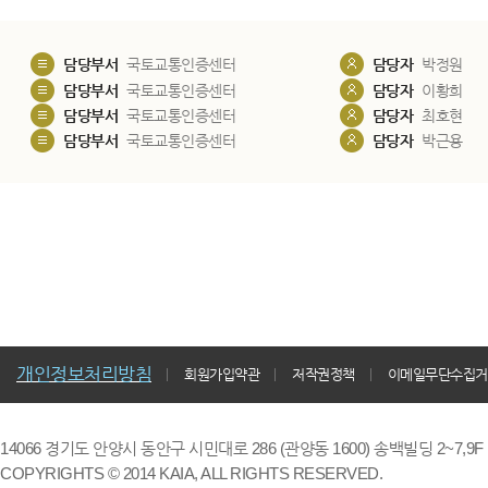
담당부서
국토교통인증센터
담당자
박정원
담당부서
국토교통인증센터
담당자
이황희
담당부서
국토교통인증센터
담당자
최호현
담당부서
국토교통인증센터
담당자
박근용
개인정보처리방침
회원가입약관
저작권정책
이메일무단수집거
14066 경기도 안양시 동안구 시민대로 286 (관양동 1600) 송백빌딩 2~7,9F / TE
COPYRIGHTS © 2014 KAIA, ALL RIGHTS RESERVED.