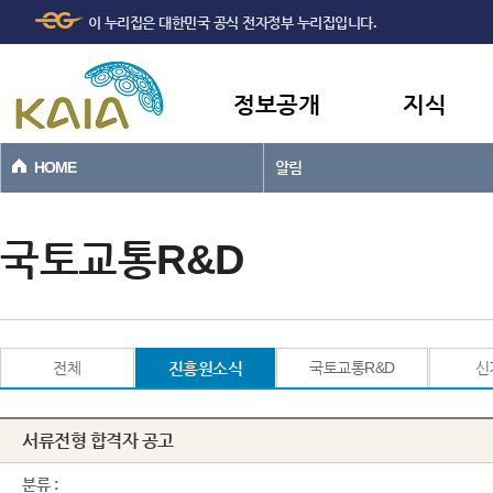
주메뉴
본문바로가기
이 누리집은 대한민국 공식 전자정부 누리집입니다.
바로가기
정보공개
지식
HOME
알림
국토교통R&D
전체
진흥원소식
국토교통R&D
신
서류전형 합격자 공고
분류 :