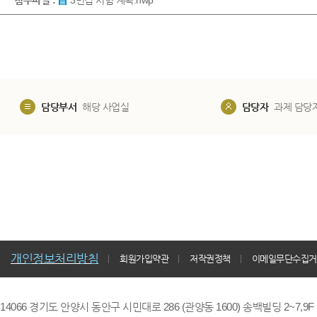
첨부파일 :
3면접 시험 계획.hwp
담당부서
해당 사업실
담당자
과제 담당
개인정보처리방침
회원가입약관
저작권정책
이메일무단수집거
14066 경기도 안양시 동안구 시민대로 286 (관양동 1600) 송백빌딩 2~7,9F / TE