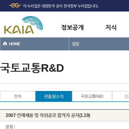
주메뉴
본문바로가기
이 누리집은 대한민국 공식 전자정부 누리집입니다.
바로가기
정보공개
지식
HOME
알림
국토교통R&D
전체
진흥원소식
국토교통R&D
신
2007 인재채용 및 직위공모 합격자 공지(1.19)
분류 :