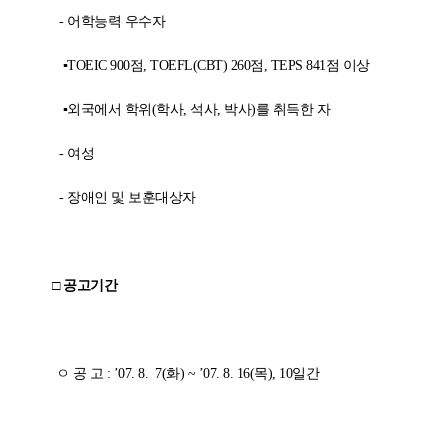
-
어학능력 우수자
▪
TOEIC 900
점
, TOEFL(CBT) 260
점
, TEPS 841
점 이상
▪외국에서 학위
(
학사
,
석사
,
박사
)
를 취득한 자
-
여성
-
장애인 및 보훈대상자
□ 공고기간
ㅇ 공 고
:
’
07. 8. 7(
화
) ~
’
07. 8. 16(
목
)
, 10
일간