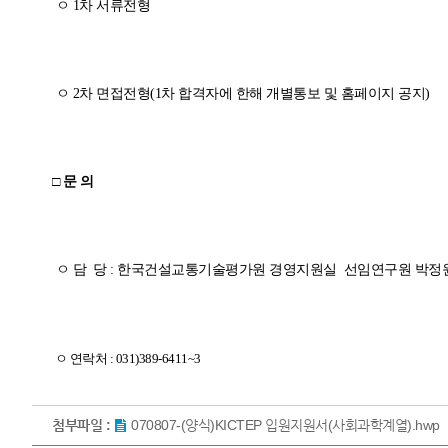
ㅇ
1
차 서류전형
ㅇ
2
차 면접전형
(1
차 합격자에 한해 개별통보 및 홈페이지 공지
)
□ 문 의
ㅇ 담
당
:
한국건설교통기술평가원 경영지원실
선임연구원
박정
ㅇ 연락처
: 031)389-6411~3
첨부파일 :
070807-(양식)KICTEP 입원지원서(사회과학계열).hwp