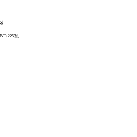
이상
BT) 226
점
,