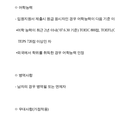
ㅇ 어학능력
-
입원지원서 제출시 원급 응시자인 경우 어학능력이 다음 기준 
▪어학 능력이 최근
2
년 이내
(
’
07.6.30
기준
) TOEIC 800
점
, TOEFL(C
TEPS 720
점 이상인 자
▪외국에서 학위를 취득한 경우 어학능력 인정
ㅇ 병역사항
-
남자의 경우 병역필 또는 면제자
ㅇ 우대사항
(
가점적용
)