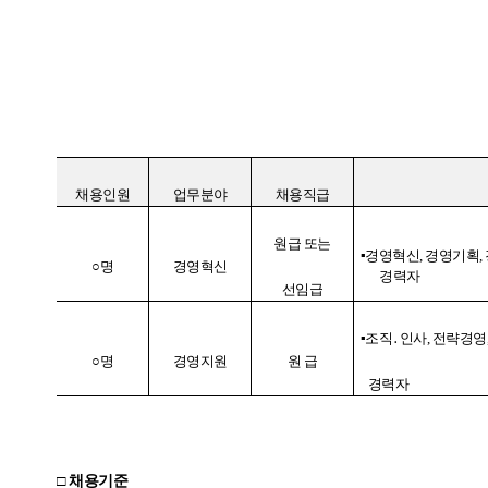
채용인원
업무분야
채용직급
원급 또는
▪경영혁신
,
경영기획
,
○명
경영혁신
경력자
선임급
▪조직
․
인사
,
전략경영
○명
경영지원
원 급
경력자
□ 채용기준