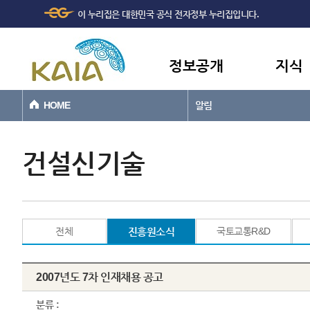
주메뉴
본문바로가기
이 누리집은 대한민국 공식 전자정부 누리집입니다.
바로가기
정보공개
지식
HOME
알림
건설신기술
전체
진흥원소식
국토교통R&D
2007년도 7차 인재채용 공고
분류 :