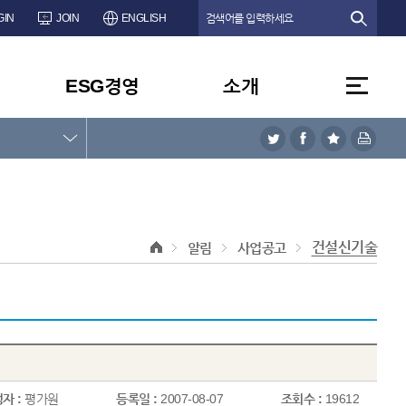
GIN
JOIN
ENGLISH
ESG경영
소개
건설신기술
알림
사업공고
자 :
평가원
등록일 :
2007-08-07
조회수 :
19612