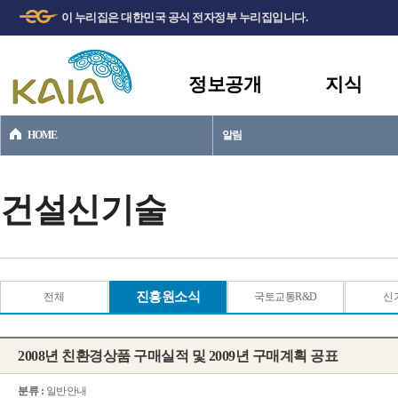
주메뉴
본문바로가기
이 누리집은 대한민국 공식 전자정부 누리집입니다.
바로가기
정보공개
지식
HOME
알림
건설신기술
진흥원소식
전체
국토교통R&D
신
2008년 친환경상품 구매실적 및 2009년 구매계획 공표
분류 :
일반안내