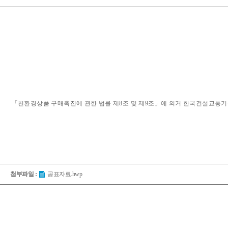
「친환경상품 구매촉진에 관한 법률 제8조 및 제9조」에 의거 한국건설교통
기
첨부파일 :
공표자료.hwp