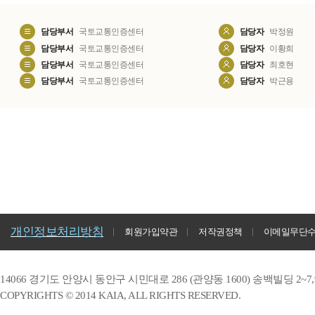
담당부서
국토교통인증센터
담당자
박정원
담당부서
국토교통인증센터
담당자
이황희
담당부서
국토교통인증센터
담당자
최호현
담당부서
국토교통인증센터
담당자
박근용
개인정보처리방침
회원가입약관
저작권정책
이메일무단
14066 경기도 안양시 동안구 시민대로 286 (관양동 1600) 송백빌딩 2~7,9F / 
COPYRIGHTS © 2014 KAIA, ALL RIGHTS RESERVED.