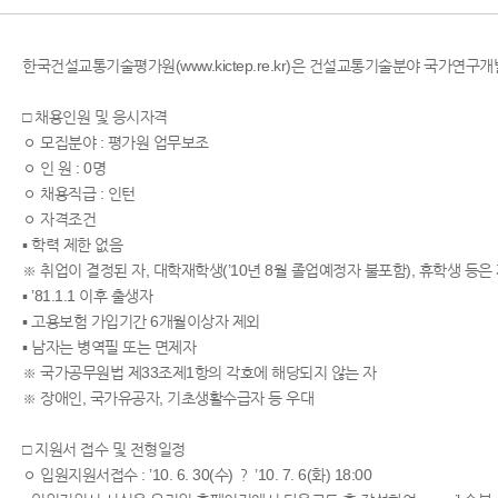
한국건설교통기술평가원(www.kictep.re.kr)은 건설교통기술분야 국가
□ 채용인원 및 응시자격
ㅇ 모집분야 : 평가원 업무보조
ㅇ 인 원 : 0명
ㅇ 채용직급 : 인턴
ㅇ 자격조건
▪ 학력 제한 없음
※ 취업이 결정된 자, 대학재학생(’10년 8월 졸업예정자 불포함), 휴학생 등은
▪ ’81.1.1 이후 출생자
▪ 고용보험 가입기간 6개월이상자 제외
▪ 남자는 병역필 또는 면제자
※ 국가공무원법 제33조제1항의 각호에 해당되지 않는 자
※ 장애인, 국가유공자, 기초생활수급자 등 우대
□ 지원서 접수 및 전형일정
ㅇ 입원지원서접수 : ’10. 6. 30(수) ？ ’10. 7. 6(화) 18:00