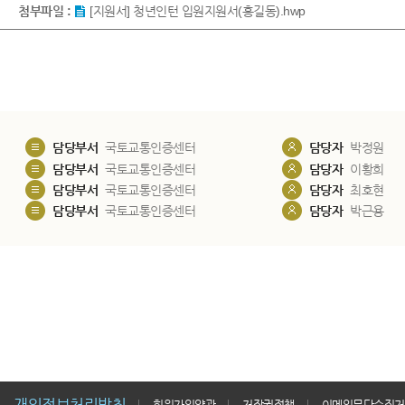
첨부파일 :
[지원서] 청년인턴 입원지원서(홍길동).hwp
담당부서
국토교통인증센터
담당자
박정원
담당부서
국토교통인증센터
담당자
이황희
담당부서
국토교통인증센터
담당자
최호현
담당부서
국토교통인증센터
담당자
박근용
개인정보처리방침
회원가입약관
저작권정책
이메일무단수집거