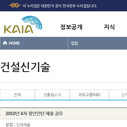
주메뉴
본문바로가기
이 누리집은 대한민국 공식 전자정부 누리집입니다.
바로가기
정보공개
지식
HOME
알림
건설신기술
전체
진흥원소식
국토교통R&D
신
2010년 4차 청년인턴 채용 공모
분류 :
인재채용