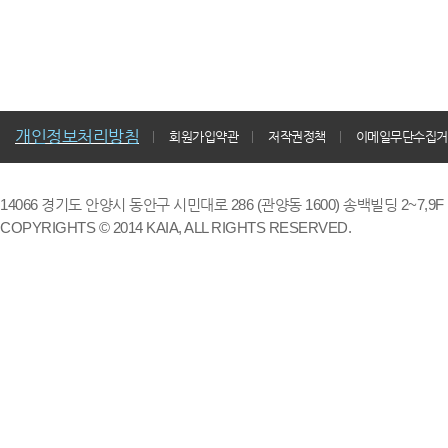
개인정보처리방침
회원가입약관
저작권정책
이메일무단수집거
14066 경기도 안양시 동안구 시민대로 286 (관양동 1600) 송백빌딩 2~7,9F / TE
COPYRIGHTS © 2014 KAIA, ALL RIGHTS RESERVED.