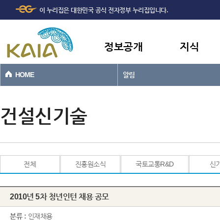
주메뉴
본문바로가기
이 누리집은 대한민국 공식 전자정부 누리집입니다.
바로가기
정보공개
지식
HOME
알림
건설신기술
전체
진흥원소식
국토교통R&D
신
2010년 5차 청년인턴 채용 공모
분류 :
인재채용