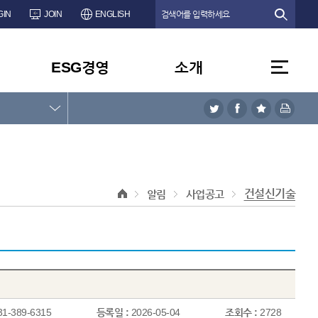
GIN
JOIN
ENGLISH
ESG경영
소개
건설신기술
알림
사업공고
31-389-6315
등록일 :
2026-05-04
조회수 :
2728