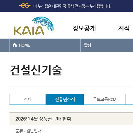
주메뉴
본문바로가기
이 누리집은 대한민국 공식 전자정부 누리집입니다.
바로가기
정보공개
지식
HOME
알림
건설신기술
전체
진흥원소식
국토교통R&D
2026년 4월 상품권 구매 현황
분류 :
일반안내