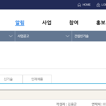
HOME
LO
알림
사업
참여
홍보
사업공고
건설신기술
신기술
인재채용
작성자 :
김용균
연락처 :
0