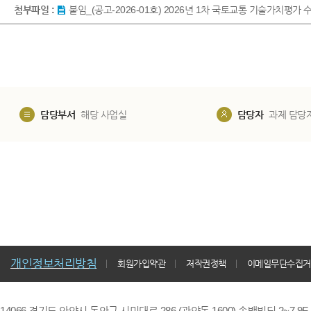
첨부파일 :
붙임_(공고-2026-01호) 2026년 1차 국토교통 기술가치평가 
담당부서
해당 사업실
담당자
과제 담당
개인정보처리방침
회원가입약관
저작권정책
이메일무단수집거
14066 경기도 안양시 동안구 시민대로 286 (관양동 1600) 송백빌딩 2~7,9F / TE