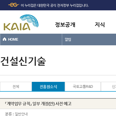
주메뉴
본문바로가기
이 누리집은 대한민국 공식 전자정부 누리집입니다.
바로가기
정보공개
지식
HOME
알림
건설신기술
전체
진흥원소식
국토교통R&D
신
「계약업무 규칙」 일부 개정(안) 사전 예고
분류 :
일반안내