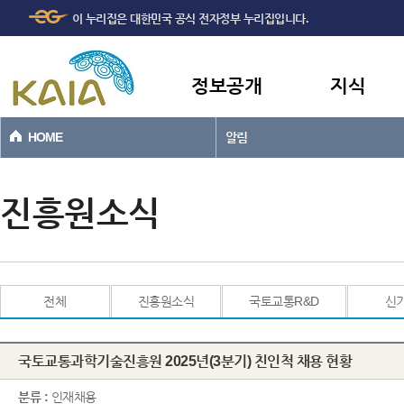
주메뉴
본문바로가기
이 누리집은 대한민국 공식 전자정부 누리집입니다.
바로가기
정보공개
지식
HOME
알림
진흥원소식
전체
진흥원소식
국토교통R&D
신
국토교통과학기술진흥원 2025년(3분기) 친인척 채용 현황
분류 :
인재채용