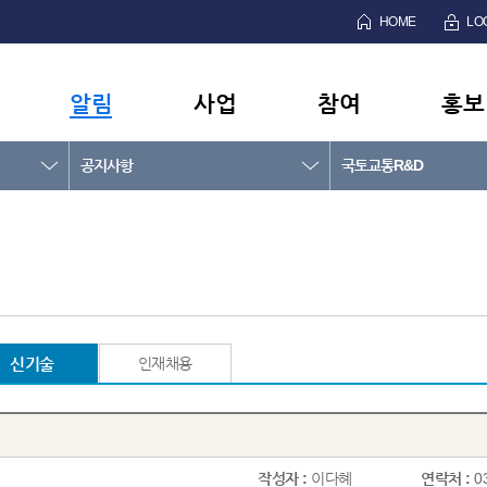
HOME
LO
알림
사업
참여
홍보
공지사항
국토교통R&D
신기술
인재채용
작성자 :
이다혜
연락처 :
0