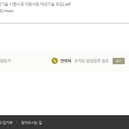
건설기술 시험시공 지원사업 대상기술 모집).pdf
.hwpx
 담당자
연락처
조직도 담당업무 참조
보기
수집거부
찾아오시는 길