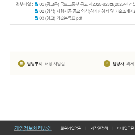
첨부파일 :
01 (공고문) 국토교통부 공고 제2025-823호(2025년 
02 (양식) 시험시공 공모 양식(참가신청서 및 기술소개자료)
03 (참고) 기술분류표.pdf
담당부서
해당 사업실
담당자
과제
개인정보처리방침
회원가입약관
저작권정책
이메일무단